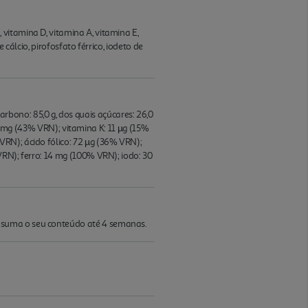
vitamina D, vitamina A, vitamina E,
 cálcio, pirofosfato férrico, iodeto de
 carbono: 85,0 g, dos quais açúcares: 26,0
5,2 mg (43% VRN); vitamina K: 11 µg (15%
RN); ácido fólico: 72 µg (36% VRN);
VRN); ferro: 14 mg (100% VRN); iodo: 30
nsuma o seu conteúdo até 4 semanas.