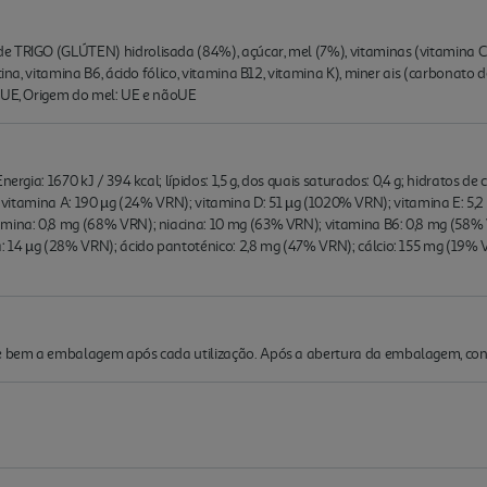
 TRIGO (GLÚTEN) hidrolisada (84%), açúcar, mel (7%), vitaminas (vitamina C, 
ina, vitamina B6, ácido fólico, vitamina B12, vitamina K), miner ais (carbonato de
: UE, Origem do mel: UE e nãoUE
ergia: 1670 kJ / 394 kcal; lípidos: 1,5 g, dos quais saturados: 0,4 g; hidratos de
0,02 g; vitamina A: 190 µg (24% VRN); vitamina D: 51 µg (1020% VRN); vitamina E: 
mina: 0,8 mg (68% VRN); niacina: 10 mg (63% VRN); vitamina B6: 0,8 mg (58% V
a: 14 µg (28% VRN); ácido pantoténico: 2,8 mg (47% VRN); cálcio: 155 mg (19% 
che bem a embalagem após cada utilização. Após a abertura da embalagem, co