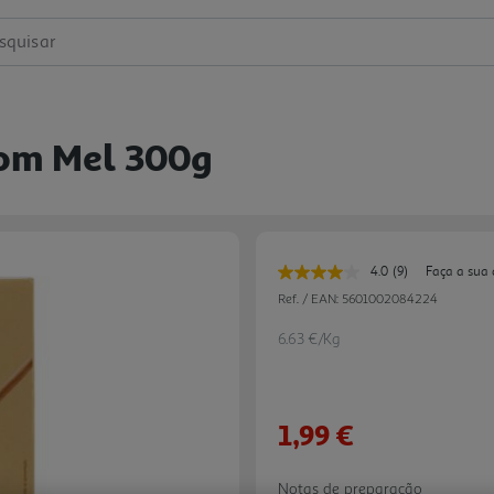
squisar
Com Mel 300g
4.0
(9)
Faça a sua 
Leu
9
Ref. / EAN:
5601002084224
avaliações.
Link
6.63 €/Kg
para
a
mesma
página.
1,99 €
Notas de preparação