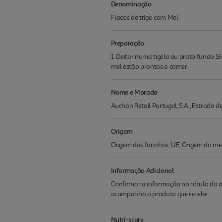
Denominação
Flocos de trigo com Mel
Preparação
1. Deitar numa tigela ou prato fundo 160
mel estão prontos a comer.
Nome e Morada
Auchan Retail Portugal, S.A., Estrada 
Origem
Origem das farinhas: UE, Origem do me
Informação Adicional
Confirmar a informação no rótulo do a
acompanha o produto que recebe.
Nutri-score