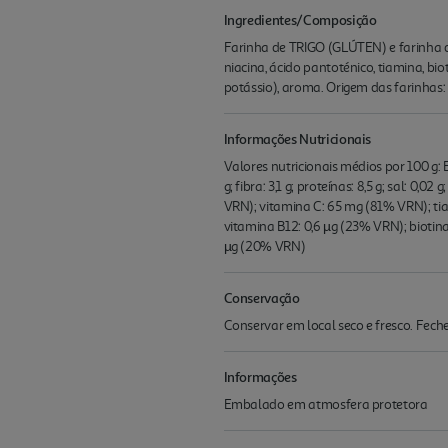
Ingredientes/Composição
Farinha de TRIGO (GLÚTEN) e farinha de
niacina, ácido pantoténico, tiamina, biot
potássio), aroma. Origem das farinhas
Informações Nutricionais
Valores nutricionais médios por 100 g: En
g; fibra: 3,1 g; proteínas: 8,5 g; sal: 
VRN); vitamina C: 65 mg (81% VRN); tia
vitamina B12: 0,6 µg (23% VRN); biotin
µg (20% VRN)
Conservação
Conservar em local seco e fresco. Fe
Informações
Embalado em atmosfera protetora