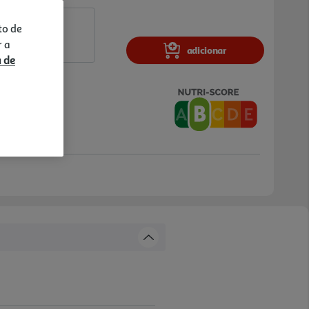
to de
r a
adicionar
a de