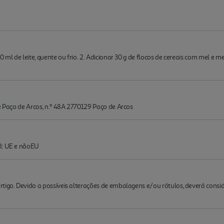
 ml de leite, quente ou frio. 2. Adicionar 30 g de flocos de cereais com mel e m
de Paço de Arcos, n.º 48A 2770129 Paço de Arcos
l: UE e nãoEU
rtigo. Devido a possíveis alterações de embalagens e/ou rótulos, deverá cons