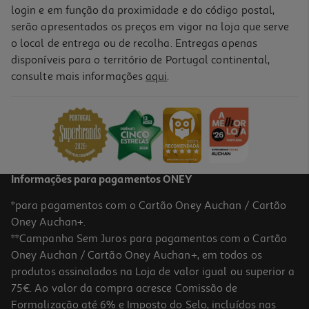
login e em função da proximidade e do código postal,
serão apresentados os preços em vigor na loja que serve
o local de entrega ou de recolha. Entregas apenas
disponíveis para o território de Portugal continental,
consulte mais informações
aqui
.
Informações para pagamentos ONEY
*para pagamentos com o Cartão Oney Auchan / Cartão
Oney Auchan+.
**Campanha Sem Juros para pagamentos com o Cartão
Oney Auchan / Cartão Oney Auchan+, em todos os
produtos assinalados na Loja de valor igual ou superior a
75€. Ao valor da compra acresce Comissão de
Formalização até 6% e Imposto do Selo, incluídos nas