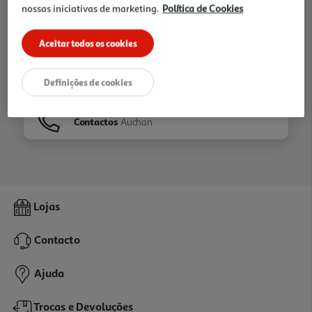
nossas iniciativas de marketing.
Política de Cookies
Ir para
Homepage
Aceitar todos os cookies
Veja os nossos
Folhetos
Definições de cookies
Contactos
Auchan
Lojas
Contacto
Ajuda
Trocas e Devoluções