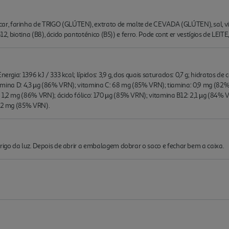
, farinha de TRIGO (GLÚTEN), extrato de malte de CEVADA (GLÚTEN), sal, vitam
), B12, biotina (B8), ácido pantoténico (B5)) e ferro. Pode cont er vestígios de 
ergia: 1396 kJ / 333 kcal; lípidos: 3,9 g, dos quais saturados: 0,7 g; hidratos de 
; vitamina D: 4,3 µg (86% VRN); vitamina C: 68 mg (85% VRN); tiamina: 0,9 mg (8
 1,2 mg (86% VRN); ácido fólico: 170 µg (85% VRN); vitamina B12: 2,1 µg (84% 
 12 mg (85% VRN).
brigo da luz. Depois de abrir a embalagem dobrar o saco e fechar bem a caixa.