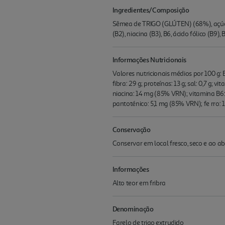
Ingredientes/Composição
Sêmea de TRIGO (GLÚTEN) (68%), açúcar
(B2), niacina (B3), B6, ácido fólico (B9
Informações Nutricionais
Valores nutricionais médios por 100 g: En
fibra: 29 g; proteínas: 13 g; sal: 0,7 g
niacina: 14 mg (85% VRN); vitamina B6:
pantoténico: 5,1 mg (85% VRN); fe rro:
Conservação
Conservar em local fresco, seco e ao a
Informações
Alto teor em fribra
Denominação
Farelo de trigo extrudido