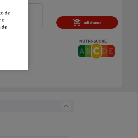
to de
r a
adicionar
a de