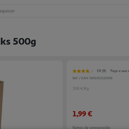
squisar
cks 500g
3.9
(9)
Faça a sua 
Leu
9
Ref. / EAN:
5601002110596
avaliações.
Link
3.98 €/Kg
para
a
mesma
página.
1,99 €
Notas de preparação