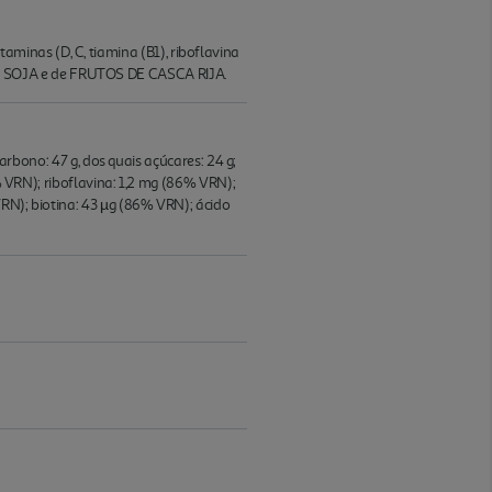
inas (D, C, tiamina (B1), riboflavina
LEITE, SOJA e de FRUTOS DE CASCA RIJA.
carbono: 47 g, dos quais açúcares: 24 g;
2% VRN); riboflavina: 1,2 mg (86% VRN);
VRN); biotina: 43 µg (86% VRN); ácido