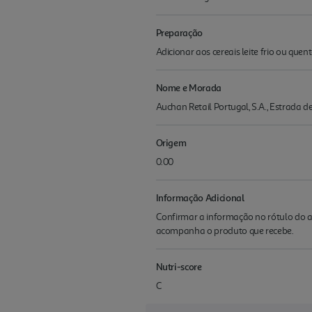
Preparação
Adicionar aos cereais leite frio ou quente
Nome e Morada
Auchan Retail Portugal, S.A., Estrada 
Origem
0.00
Informação Adicional
Confirmar a informação no rótulo do a
acompanha o produto que recebe.
Nutri-score
C