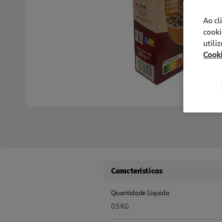
Ao cl
cooki
utili
Cook
Características
Quantidade Liquida
0.5 KG