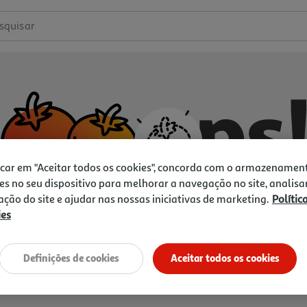
squisar
icar em "Aceitar todos os cookies", concorda com o armazenamen
es no seu dispositivo para melhorar a navegação no site, analisa
zação do site e ajudar nas nossas iniciativas de marketing.
Polític
ies
Não temos o que procura.
Vamos tentar de novo?
Definições de cookies
Aceitar todos os cookies