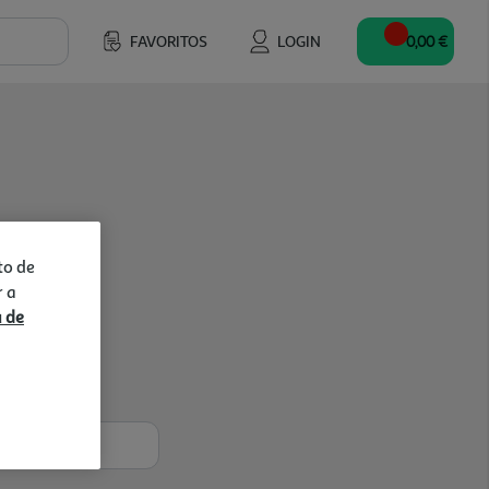
FAVORITOS
LOGIN
0,00 €
to de
r a
a de