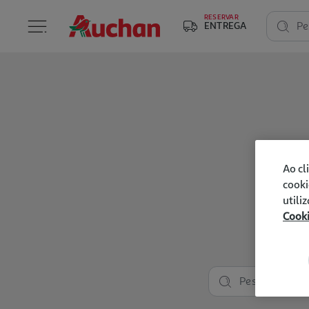
RESERVAR
ENTREGA
Pe
Ao cl
cooki
utili
Cook