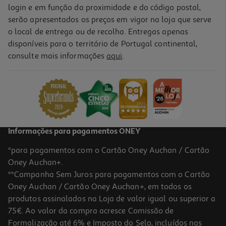
login e em função da proximidade e do código postal,
serão apresentados os preços em vigor na loja que serve
o local de entrega ou de recolha. Entregas apenas
disponíveis para o território de Portugal continental,
consulte mais informações
aqui
.
Informações para pagamentos ONEY
*para pagamentos com o Cartão Oney Auchan / Cartão
Oney Auchan+.
**Campanha Sem Juros para pagamentos com o Cartão
Oney Auchan / Cartão Oney Auchan+, em todos os
produtos assinalados na Loja de valor igual ou superior a
75€. Ao valor da compra acresce Comissão de
Formalização até 6% e Imposto do Selo, incluídos nas