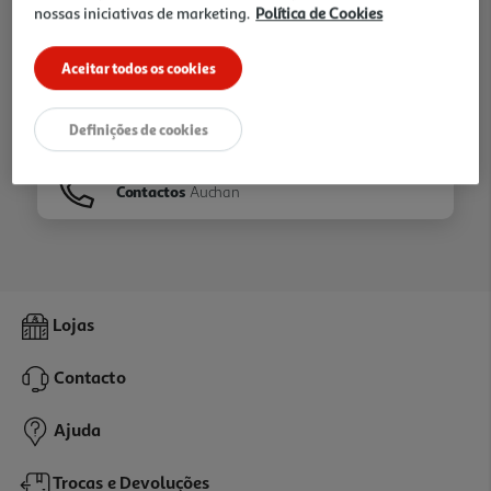
nossas iniciativas de marketing.
Política de Cookies
Ir para
Homepage
Aceitar todos os cookies
Veja os nossos
Folhetos
Definições de cookies
Contactos
Auchan
Lojas
Contacto
Ajuda
Trocas e Devoluções