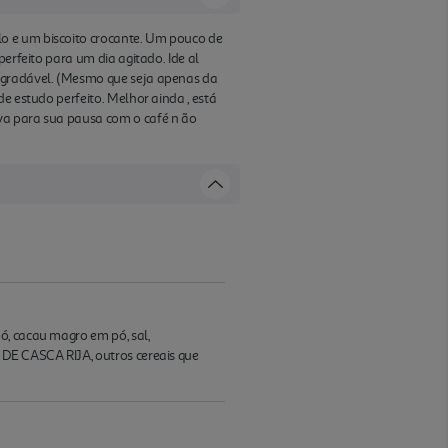
lo e um biscoito crocante. Um pouco de
erfeito para um dia agitado. Ide al
 agradável. (Mesmo que seja apenas da
e estudo perfeito. Melhor ainda , está
rva para sua pausa com o café n ão
ó, cacau magro em pó, sal,
 DE CASCA RIJA, outros cereais que