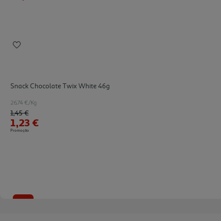
Snack Chocolate Twix White 46g
26.74 €/Kg
Price reduced from
to
1,45 €
1,23 €
Promoção
-36%