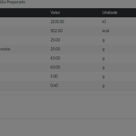
:Não Preparado
Valor
Unidade
2103.00
kJ
502.00
kcal
25.00
g
urados
25.00
g
63.00
g
63.00
g
5.00
g
0.40
g