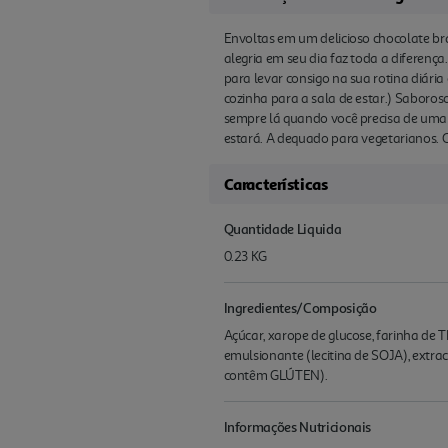
Envoltas em um delicioso chocolate br
alegria em seu dia faz toda a diferença
para levar consigo na sua rotina diár
cozinha para a sala de estar.) Saboroso
sempre lá quando você precisa de uma 
estará. A dequado para vegetarianos. 
Características
Quantidade Liquida
0.23 KG
Ingredientes/Composição
Açúcar, xarope de glucose, farinha de 
emulsionante (lecitina de SOJA), extra
contêm GLÚTEN).
Informações Nutricionais