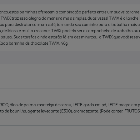
anco, estas barrinhas oferecem a combinação perfeita entre um suave carame
. TWIX traz essa alegria da maneira mais simples, duas vezes! TWIX é o lanche p
ia ou para desfrutar com um café, tornando seu caminho para o trabalho mais
, delicioso e mui to crocante: TWIX poderia ser o companheiro de trabalho ou d
pausa. Suas tarefas ainda estarão lá em dez minutos... o TWIX que você rese
Cada barrinha de chocolate TWIX, 46g.
TRIGO, óleo de palma, manteiga de cacau, LEITE gordo em pó, LEITE magro em p
cto de baunilha, agente levedante (E500), aromatizante. (Pode conter: FRUTOS