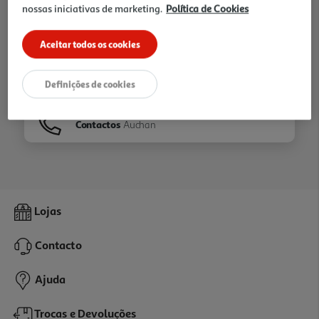
nossas iniciativas de marketing.
Política de Cookies
Ir para
Homepage
Aceitar todos os cookies
Veja os nossos
Folhetos
Definições de cookies
Contactos
Auchan
Lojas
Contacto
Ajuda
Trocas e Devoluções