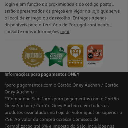
login e em função da proximidade e do código postal,
serão apresentados os preços em vigor na loja que serve
o local de entrega ou de recolha. Entregas apenas
disponíveis para o território de Portugal continental,
consulte mais informações
aqui
.
Informações para pagamentos ONEY
*para pagamentos com o Cartão Oney Auchan / Cartão
Oney Auchan+.
**Campanha Sem Juros para pagamentos com o Cartão
Oney Auchan / Cartão Oney Auchan+, em todos os
produtos assinalados na Loja de valor igual ou superior a
75€. Ao valor da compra acresce Comissão de
Formalização até 6% e Imposto do Selo, incluídos nas