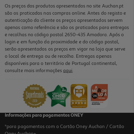
Os preços dos produtos apresentados no site Auchan.pt
são os praticados nas compras online. Antes do registo e
autenticação do cliente os preços apresentados servem
apenas como referência e são os praticados para entregas
e recolhas no código postal 2650-435 Amadora. Após o
login e em função da proximidade e do código postal,
serão apresentados os preços em vigor na loja que serve
o local de entrega ou de recolha. Entregas apenas
disponíveis para o território de Portugal continental,
5.0
(3)
consulte mais informações
aqui
.
Chocolate M&m's Amendoim Single 45g
24 €/Kg
1,08 €
Informações para pagamentos ONEY
*para pagamentos com o Cartão Oney Auchan / Cartão
Oney Auchan+.