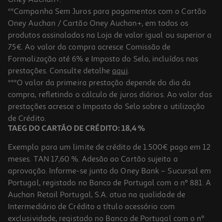
**Campanha Sem Juros para pagamentos com o Cartão
Oney Auchan / Cartão Oney Auchan+, em todos os
produtos assinalados na Loja de valor igual ou superior a
75€. Ao valor da compra acresce Comissão de
Formalização até 6% e Imposto do Selo, incluídos nas
prestações. Consulte detalhe
aqui
.
5.0
(2)
Chocolates Maltesers 135g
***O valor da primeira prestação depende do dia da
compra, refletindo o cálculo de juros diários. Ao valor das
26.59 €/Kg
prestações acresce o Imposto do Selo sobre a utilização
3,59 €
de Crédito.
TAEG DO CARTÃO DE CRÉDITO: 18,4 %
Exemplo para um limite de crédito de 1.500€ pago em 12
meses. TAN 17,60 %. Adesão ao Cartão sujeita a
aprovação. Informe-se junto do Oney Bank – Sucursal em
Portugal, registado no Banco de Portugal com o nº 881. A
Auchan Retail Portugal, S.A. atua na qualidade de
Intermediário de Crédito a título acessório com
exclusividade, registado no Banco de Portugal com o nº