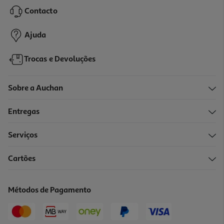
28.3 €/Kg
Contacto
8,49 €
Ajuda
Trocas e Devoluções
Sobre a Auchan
Entregas
Serviços
4.5
(2)
Cartões
Chocolate Pintarolas Tripack 3x22g
33.18 €/Kg
Métodos de Pagamento
2,19 €