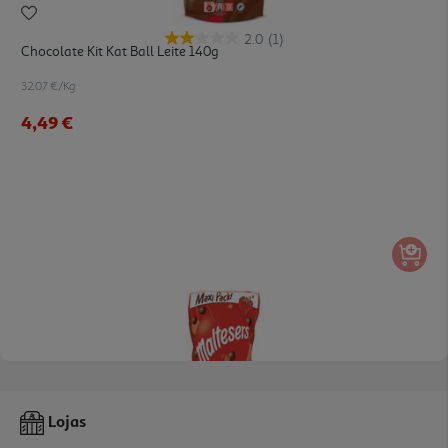
2.0
(1)
Chocolate Kit Kat Ball Leite 140g
32.07 €/Kg
4,49 €
4.8
(6)
Snack Maltesers 300g
Lojas