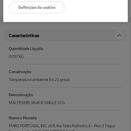
Definições de cookies
Características
Quantidade Liquida
0.037 KG
Conservação
Temperatura ambiente 5 a 22 graus
Denominação
MALTESERS SNACK SINGLE 37 G
Nome e Morada
MARS PORTUGAL, INC. pt:R. Rui Teles Palhinha, 6 - Piso 2 Tagus