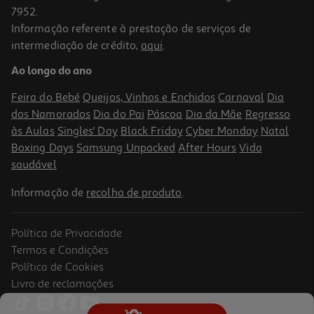
7952.
Informação referente à prestação de serviços de
intermediação de crédito,
aqui
.
Chocolate Maltesers 68g
Ao longo do ano
39.56 €/Kg
Feira do Bebé
Queijos, Vinhos e Enchidos
Carnaval
Dia
2,69 €
dos Namorados
Dia do Pai
Páscoa
Dia da Mãe
Regresso
às Aulas
Singles' Day
Black Friday
Cyber Monday
Natal
Boxing Days
Samsung Unpacked
After Hours
Vida
saudável
Informação de
recolha de produto
.
Política de Privacidade
Termos e Condições
Política de Cookies
Livro de reclamações
Chocolate Bounty Single 57g