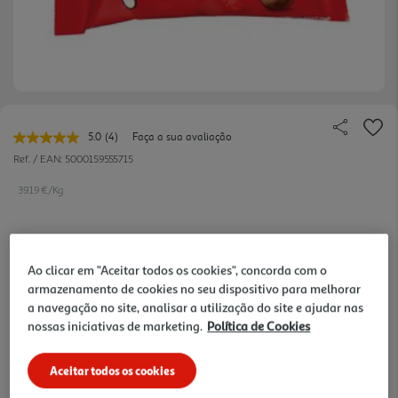
5.0
(4)
Faça a sua avaliação
Leu
4
Ref. / EAN:
5000159555715
avaliações.
Link
39.19 €/Kg
para
a
mesma
página.
1,45 €
Ao clicar em "Aceitar todos os cookies", concorda com o
armazenamento de cookies no seu dispositivo para melhorar
a navegação no site, analisar a utilização do site e ajudar nas
Notas de preparação
nossas iniciativas de marketing.
Política de Cookies
Aceitar todos os cookies