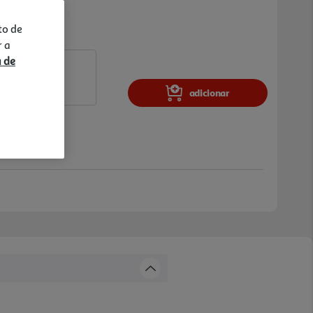
to de
r a
a de
adicionar