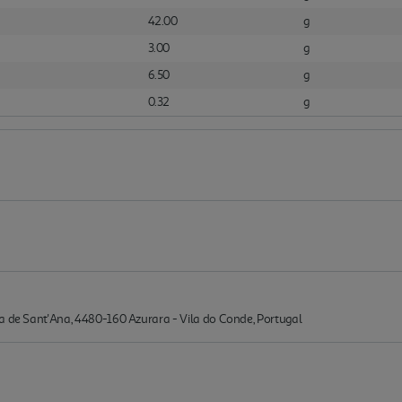
42.00
g
3.00
g
6.50
g
0.32
g
a de Sant'Ana, 4480-160 Azurara - Vila do Conde, Portugal