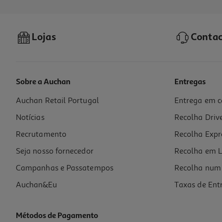
Lojas
Contac
Sobre a Auchan
Entregas
Auchan Retail Portugal
Entrega em c
Snack Kit Kat Carro F1 29g
Notícias
Recolha Driv
34.14 €/Kg
Recrutamento
Recolha Expr
0,99 €
Seja nosso fornecedor
Recolha em L
Campanhas e Passatempos
Recolha num 
Auchan&Eu
Taxas de Ent
Métodos de Pagamento