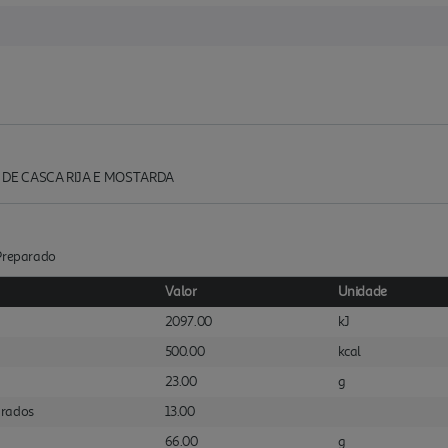
 DE CASCA RIJA E MOSTARDA
:Preparado
Valor
Unidade
2097.00
kJ
500.00
kcal
23.00
g
urados
13.00
66.00
g