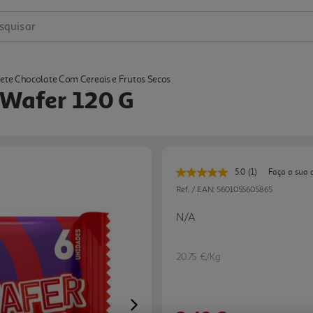
squisar
ete Chocolate Com Cereais e Frutos Secos
 Wafer 120 G
5.0
(1)
Faça a sua 
Leu
uma
Ref. / EAN:
5601055605865
avaliação.
Link
N/A
para
a
mesma
página.
20.75 €/Kg
Next