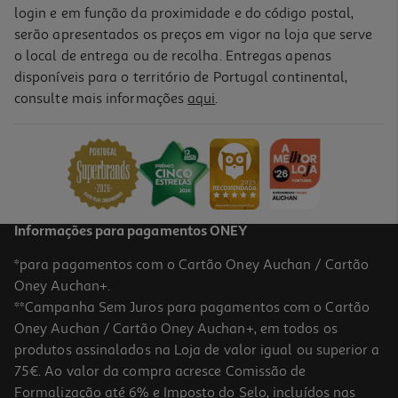
login e em função da proximidade e do código postal,
serão apresentados os preços em vigor na loja que serve
o local de entrega ou de recolha. Entregas apenas
disponíveis para o território de Portugal continental,
consulte mais informações
aqui
.
Informações para pagamentos ONEY
*para pagamentos com o Cartão Oney Auchan / Cartão
Oney Auchan+.
**Campanha Sem Juros para pagamentos com o Cartão
Oney Auchan / Cartão Oney Auchan+, em todos os
produtos assinalados na Loja de valor igual ou superior a
75€. Ao valor da compra acresce Comissão de
Formalização até 6% e Imposto do Selo, incluídos nas