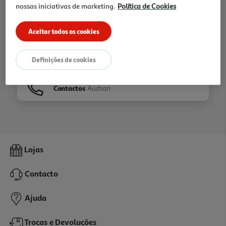
nossas iniciativas de marketing.
Política de Cookies
Ir para
Homepage
Aceitar todos os cookies
Veja os nossos
Folhetos
Definições de cookies
Contactos
Auchan
Lojas
Contacto
Ajuda
Trocas e Devoluções