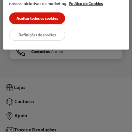
nossas iniciativas de marketing.
Política de Cookies
Ir para
Homepage
Aceitar todos os cookies
Veja os nossos
Folhetos
Definições de cookies
Contactos
Auchan
Lojas
Contacto
Ajuda
Trocas e Devoluções