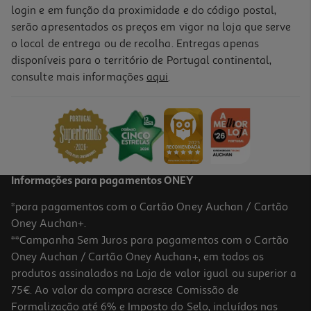
login e em função da proximidade e do código postal,
serão apresentados os preços em vigor na loja que serve
o local de entrega ou de recolha. Entregas apenas
disponíveis para o território de Portugal continental,
consulte mais informações
aqui
.
Informações para pagamentos ONEY
*para pagamentos com o Cartão Oney Auchan / Cartão
Oney Auchan+.
**Campanha Sem Juros para pagamentos com o Cartão
Oney Auchan / Cartão Oney Auchan+, em todos os
produtos assinalados na Loja de valor igual ou superior a
75€. Ao valor da compra acresce Comissão de
Formalização até 6% e Imposto do Selo, incluídos nas