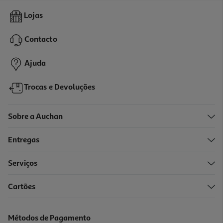
4.0
(3)
Chocolate Auchan Leite Com Recheio Creme Leite 100g
Lojas
13.9 €/Kg
Contacto
1,39 €
Ajuda
Trocas e Devoluções
Sobre a Auchan
Entregas
Serviços
5.0
(5)
Cartões
Chocolate De Leite Auchan Caramelo E Sal 100g
25.9 €/Kg
Métodos de Pagamento