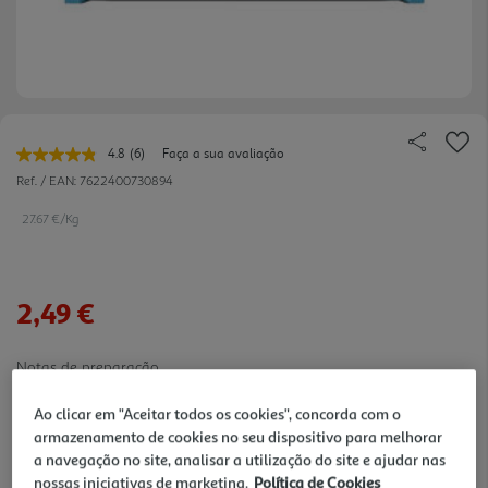
4.8
(6)
Faça a sua avaliação
Leu
6
Ref. / EAN:
7622400730894
avaliações.
Link
27.67 €/Kg
para
a
mesma
página.
2,49 €
Notas de preparação
Ao clicar em "Aceitar todos os cookies", concorda com o
armazenamento de cookies no seu dispositivo para melhorar
a navegação no site, analisar a utilização do site e ajudar nas
nossas iniciativas de marketing.
Política de Cookies