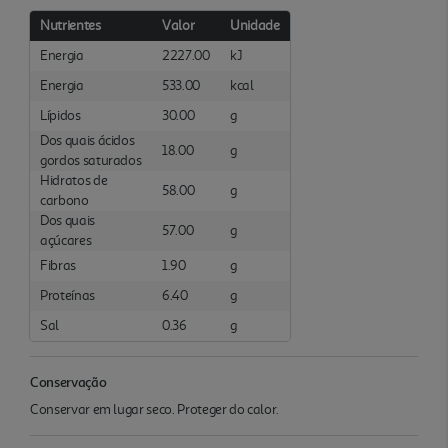
Nutrientes
Valor
Unidade
Energia
2227.00
kJ
Energia
533.00
kcal
Lípidos
30.00
g
Dos quais ácidos
18.00
g
gordos saturados
Hidratos de
58.00
g
carbono
Dos quais
57.00
g
açúcares
Fibras
1.90
g
Proteínas
6.40
g
Sal
0.36
g
Conservação
Conservar em lugar seco. Proteger do calor.