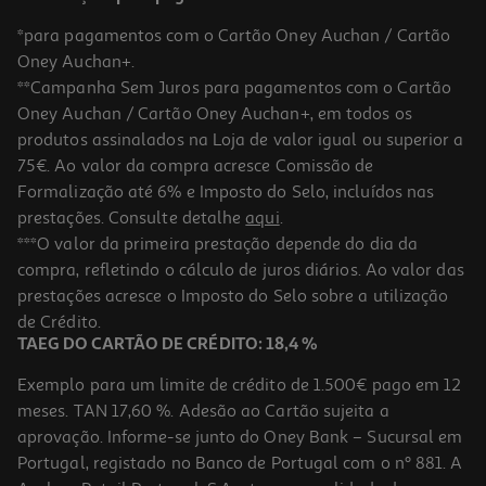
*para pagamentos com o Cartão Oney Auchan / Cartão
Oney Auchan+.
**Campanha Sem Juros para pagamentos com o Cartão
Oney Auchan / Cartão Oney Auchan+, em todos os
produtos assinalados na Loja de valor igual ou superior a
75€. Ao valor da compra acresce Comissão de
Formalização até 6% e Imposto do Selo, incluídos nas
prestações. Consulte detalhe
aqui
.
4.8
(4)
Chocolate De Leite Auchan Pipocas E Sal 180 G
***O valor da primeira prestação depende do dia da
compra, refletindo o cálculo de juros diários. Ao valor das
16.06 €/Kg
prestações acresce o Imposto do Selo sobre a utilização
2,89 €
de Crédito.
TAEG DO CARTÃO DE CRÉDITO: 18,4 %
Exemplo para um limite de crédito de 1.500€ pago em 12
meses. TAN 17,60 %. Adesão ao Cartão sujeita a
aprovação. Informe-se junto do Oney Bank – Sucursal em
Portugal, registado no Banco de Portugal com o nº 881. A