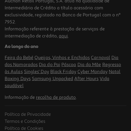
Auchan Retail Portugal, S.A. atua na qualidade de
Intermediário de Crédito a título acessório com
exclusividade, registado no Banco de Portugal com o nº
7952.
Informação referente à prestação de serviços de
5.0
(1)
intermediação de crédito,
aqui
.
Chocolate De Leite Milka Amêndoas Inteiras 270 G
Ao longo do ano
22.19 €/Kg
Feira do Bebé
Queijos, Vinhos e Enchidos
Carnaval
Dia
5,99 €
dos Namorados
Dia do Pai
Páscoa
Dia da Mãe
Regresso
às Aulas
Singles' Day
Black Friday
Cyber Monday
Natal
Boxing Days
Samsung Unpacked
After Hours
Vida
saudável
Informação de
recolha de produto
.
Política de Privacidade
Termos e Condições
Política de Cookies