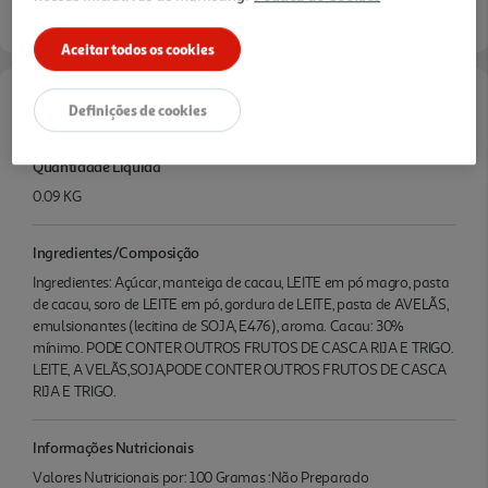
Aceitar todos os cookies
Definições de cookies
Características
Quantidade Liquida
0.09 KG
Ingredientes/Composição
Ingredientes: Açúcar, manteiga de cacau, LEITE em pó magro, pasta
de cacau, soro de LEITE em pó, gordura de LEITE, pasta de AVELÃS,
emulsionantes (lecitina de SOJA, E476), aroma. Cacau: 30%
mínimo. PODE CONTER OUTROS FRUTOS DE CASCA RIJA E TRIGO.
LEITE, A VELÃS,SOJA,PODE CONTER OUTROS FRUTOS DE CASCA
RIJA E TRIGO.
Informações Nutricionais
Valores Nutricionais por: 100 Gramas :Não Preparado