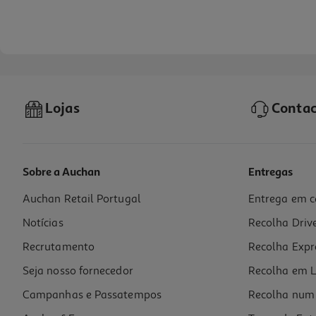
Lojas
Contac
Sobre a Auchan
Entregas
Auchan Retail Portugal
Entrega em c
Chocolate De Leite Auchan Caramelo E Sal 100g
Notícias
Recolha Driv
25.9 €/Kg
Recrutamento
Recolha Expr
2,59 €
Seja nosso fornecedor
Recolha em L
Campanhas e Passatempos
Recolha num 