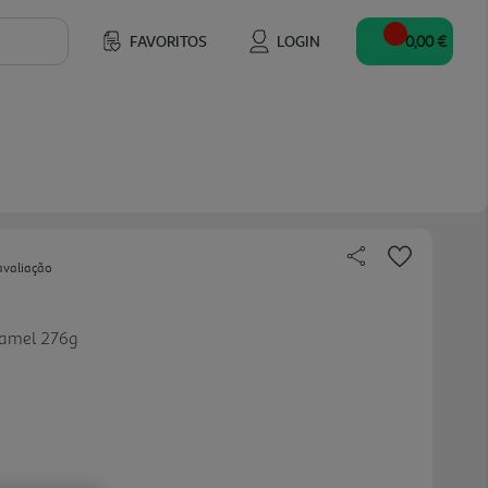
FAVORITOS
LOGIN
0,00 €
avaliação
ramel 276g