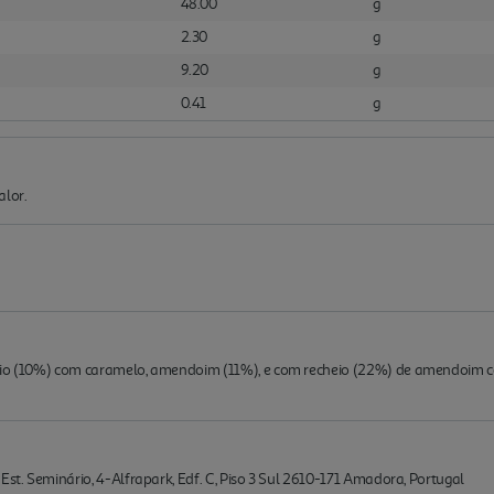
48.00
g
2.30
g
9.20
g
0.41
g
alor.
heio (10%) com caramelo, amendoim (11%), e com recheio (22%) de amendoim
Est. Seminário, 4-Alfrapark, Edf. C, Piso 3 Sul 2610-171 Amadora, Portugal