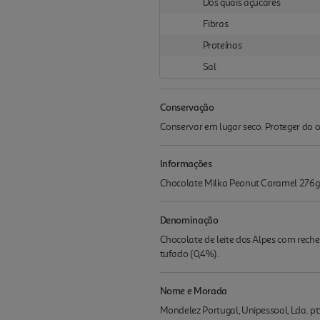
Dos quais açúcares
Fibras
Proteínas
Sal
Conservação
Conservar em lugar seco. Proteger do c
Informações
Chocolate Milka Peanut Caramel 276g
Denominação
Chocolate de leite dos Alpes com rec
tufado (0,4%).
Nome e Morada
Mondelez Portugal, Unipessoal, Lda. pt: