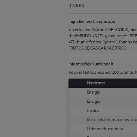
0.276 KG
Ingredientes/Composição
Ingredientes: Açúcar, AMENDOINS, mant
de AMENDOINS (3%), gordura de LEITE, 
471), humidificante (glicerol), farinh
FRUTOS DE CASCA RIJA E TRIGO.
Informações Nutricionais
Valores Nutricionais por: 100 Gramas 
Nutrientes
Energia
Energia
Lípidos
Dos quais ácidos gordos sat
Hidratos de carbono