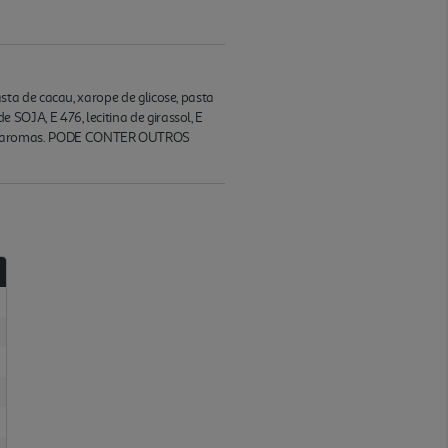
ta de cacau, xarope de glicose, pasta
OJA, E 476, lecitina de girassol, E
, sal, aromas. PODE CONTER OUTROS