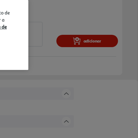
to de
r a
a de
adicionar