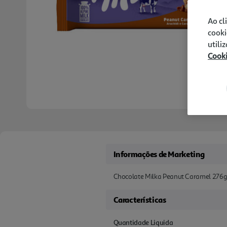
Ao cl
cooki
utili
Cook
Informações de Marketing
Chocolate Milka Peanut Caramel 276g
Características
Quantidade Liquida