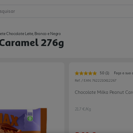
squisar
ete Chocolate Leite, Branco e Negro
 Caramel 276g
5.0
(1)
Faça a sua 
Leu
uma
Ref. / EAN:
7622210612267
avaliação.
Link
Chocolate Milka Peanut Ca
para
a
mesma
página.
21.7 €/Kg