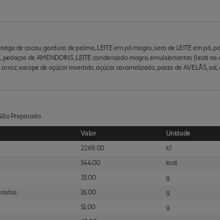
eiga de cacau, gordura de palma, LEITE em pó magro, soro de LEITE em pó, pas
pedaços de AMENDOINS, LEITE condensado magro, emulsionantes (leciti na de S
a de arroz, xarope de açúcar invertido, açúcar caramelizado, pasta de AVELÃS
:Não Preparado
Valor
Unidade
2269.00
kJ
544.00
kcal
33.00
g
urados
16.00
g
51.00
g