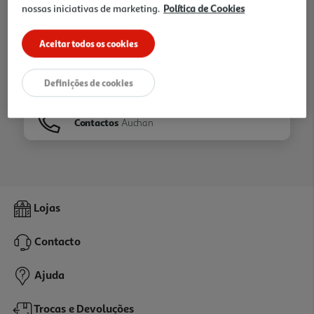
nossas iniciativas de marketing.
Política de Cookies
Ir para
Homepage
Aceitar todos os cookies
Veja os nossos
Folhetos
Definições de cookies
Contactos
Auchan
Lojas
Contacto
Ajuda
Trocas e Devoluções