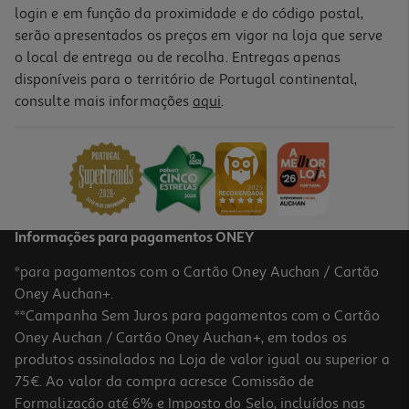
login e em função da proximidade e do código postal,
serão apresentados os preços em vigor na loja que serve
o local de entrega ou de recolha. Entregas apenas
disponíveis para o território de Portugal continental,
consulte mais informações
aqui
.
Informações para pagamentos ONEY
*para pagamentos com o Cartão Oney Auchan / Cartão
Oney Auchan+.
**Campanha Sem Juros para pagamentos com o Cartão
Oney Auchan / Cartão Oney Auchan+, em todos os
produtos assinalados na Loja de valor igual ou superior a
75€. Ao valor da compra acresce Comissão de
Formalização até 6% e Imposto do Selo, incluídos nas