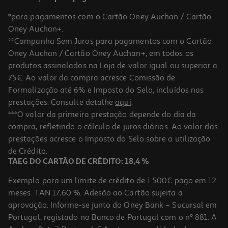
*para pagamentos com o Cartão Oney Auchan / Cartão
Oney Auchan+.
**Campanha Sem Juros para pagamentos com o Cartão
Oney Auchan / Cartão Oney Auchan+, em todos os
produtos assinalados na Loja de valor igual ou superior a
75€. Ao valor da compra acresce Comissão de
Formalização até 6% e Imposto do Selo, incluídos nas
prestações. Consulte detalhe
aqui
.
4.7
(3)
Atum Posta Ramirez 385(250)g
***O valor da primeira prestação depende do dia da
compra, refletindo o cálculo de juros diários. Ao valor das
20.36 €/Kg
prestações acresce o Imposto do Selo sobre a utilização
5,09 €
de Crédito.
TAEG DO CARTÃO DE CRÉDITO: 18,4 %
Exemplo para um limite de crédito de 1.500€ pago em 12
meses. TAN 17,60 %. Adesão ao Cartão sujeita a
aprovação. Informe-se junto do Oney Bank – Sucursal em
Portugal, registado no Banco de Portugal com o nº 881. A