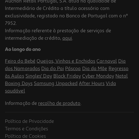
Auchan Retail Portugal, S.A. atua na qualidade de
Intermediário de Crédito a título acessório com
exclusividade, registado no Banco de Portugal com o nº
7952.
Informação referente à prestação de serviços de
4.3
(13)
intermediação de crédito,
aqui
.
Atum Em Óleo Vegetal General 110(72)g
Ao longo do ano
26.25 €/Kg
Feira do Bebé
Queijos, Vinhos e Enchidos
Carnaval
Dia
1,89 €
dos Namorados
Dia do Pai
Páscoa
Dia da Mãe
Regresso
às Aulas
Singles' Day
Black Friday
Cyber Monday
Natal
Boxing Days
Samsung Unpacked
After Hours
Vida
saudável
Informação de
recolha de produto
.
Política de Privacidade
Termos e Condições
Política de Cookies