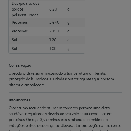
Dos quais ácidos
gordos
6.20
g
poliinsaturados
Proteínas
24.40
g
Proteínas
23.90
g
Sal
1.20
g
Sal
1.00
g
Conservação
o produto deve ser armazenado à temperatura ambiente,
protegido da humidade, sujidade e outros agentes que possam
alterar a embalagem.
Informações
O consumo regular de atum em conserva permite uma dieta
saudável e equilibrada devido ao seu valor nutricional rico em
proteínas, Ómega-3, vitaminas e sais minerais, permitindo a
redução do risco de doença cardiovascular, protecção contra certos