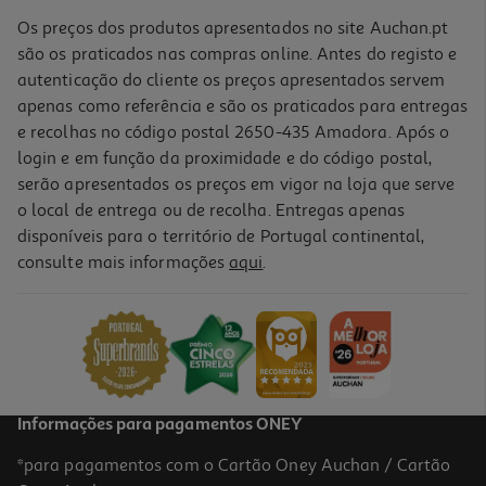
Os preços dos produtos apresentados no site Auchan.pt
são os praticados nas compras online. Antes do registo e
autenticação do cliente os preços apresentados servem
apenas como referência e são os praticados para entregas
e recolhas no código postal 2650-435 Amadora. Após o
login e em função da proximidade e do código postal,
serão apresentados os preços em vigor na loja que serve
o local de entrega ou de recolha. Entregas apenas
disponíveis para o território de Portugal continental,
4.3
(13)
consulte mais informações
aqui
.
Atum Em Óleo Vegetal General 110(72)g
26.25 €/Kg
1,89 €
Informações para pagamentos ONEY
*para pagamentos com o Cartão Oney Auchan / Cartão