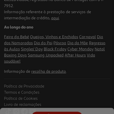
7952.
Informação referente à prestação de serviços de
intermediação de crédito,
aqui
.
Ao longo do ano
Feira do Bebé
Queijos, Vinhos e Enchidos
Carnaval
Dia
dos Namorados
Dia do Pai
Páscoa
Dia da Mãe
Regresso
às Aulas
Singles' Day
Black Friday
Cyber Monday
Natal
Boxing Days
Samsung Unpacked
After Hours
Vida
saudável
Informação de
recolha de produto
.
Política de Privacidade
Termos e Condições
Política de Cookies
Livro de reclamações