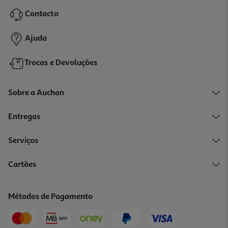
10.6 €/Kg
Contacto
2,65 €
Ajuda
Trocas e Devoluções
Sobre a Auchan
Entregas
Serviços
4.8
(16)
Cartões
Atum Em Óleo De Girassol Auchan 750(650)g
10.29 €/Kg
Métodos de Pagamento
6,69 €