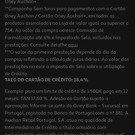
Oney Auchan+.
**Campanha Sem Juros para pagamentos com o Cartão
Oney Auchan / Cartão Oney Auchan+, em todos os
-26%
produtos assinalados na Loja de valor igual ou superior a
75€. Ao valor da compra acresce Comissão de
Formalização até 6% e Imposto do Selo, incluídos nas
prestações. Consulte detalhe
aqui
.
4.5
(6)
Atum Em Óleo Bom Petisco 385(251)g
***O valor da primeira prestação depende do dia da
compra, refletindo o cálculo de juros diários. Ao valor das
15.38 €/Kg
Price reduced from
to
prestações acresce o Imposto do Selo sobre a utilização
5,19 €
3,86 €
de Crédito.
Promoção
TAEG DO CARTÃO DE CRÉDITO: 18,4 %
Exemplo para um limite de crédito de 1.500€ pago em 12
meses. TAN 17,60 %. Adesão ao Cartão sujeita a
aprovação. Informe-se junto do Oney Bank – Sucursal em
Portugal, registado no Banco de Portugal com o nº 881. A
Auchan Retail Portugal, S.A. atua na qualidade de
Intermediário de Crédito a título acessório com
exclusividade, registado no Banco de Portugal com o nº