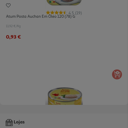
4.5
(19)
Atum Posta Auchan Em Óleo 120 (78) G
11.92 €/Kg
0,93 €
4.6
(5)
Atum Posta Auchan Em Óleo 385 (250)g
Lojas