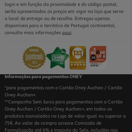
login e em função da proximidade e do código postal,
serão apresentados os preços em vigor na loja que serve
o local de entrega ou de recolha. Entregas apenas
disponíveis para o território de Portugal continental,
consulte mais informações
aqui
.
Informações para pagamentos ONEY
*para pagamentos com o Cartão Oney Auchan / Cartão
Oney Auchan+.
**Campanha Sem Juros para pagamentos com o Cartão
Oney Auchan / Cartão Oney Auchan+, em todos os
produtos assinalados na Loja de valor igual ou superior a
75€. Ao valor da compra acresce Comissão de
Formalização até 6% e Imposto do Selo, incluídos nas