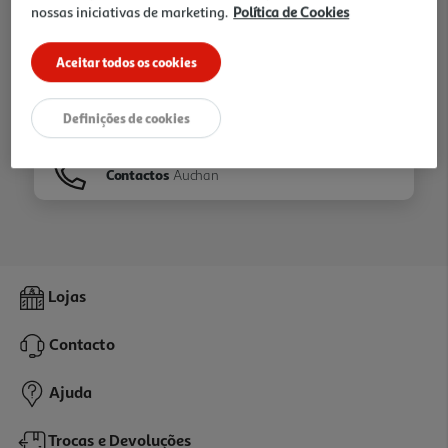
nossas iniciativas de marketing.
Política de Cookies
Ir para
Homepage
Aceitar todos os cookies
Veja os nossos
Folhetos
Definições de cookies
Contactos
Auchan
Lojas
Contacto
Ajuda
Trocas e Devoluções