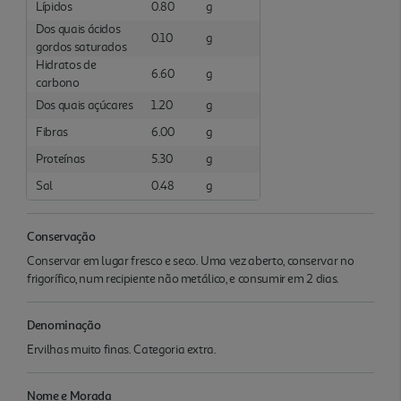
Lípidos
0.80
g
Dos quais ácidos
0.10
g
gordos saturados
Hidratos de
6.60
g
carbono
Dos quais açúcares
1.20
g
Fibras
6.00
g
Proteínas
5.30
g
Sal
0.48
g
Conservação
Conservar em lugar fresco e seco. Uma vez aberto, conservar no
frigorífico, num recipiente não metálico, e consumir em 2 dias.
Denominação
Ervilhas muito finas. Categoria extra.
Nome e Morada