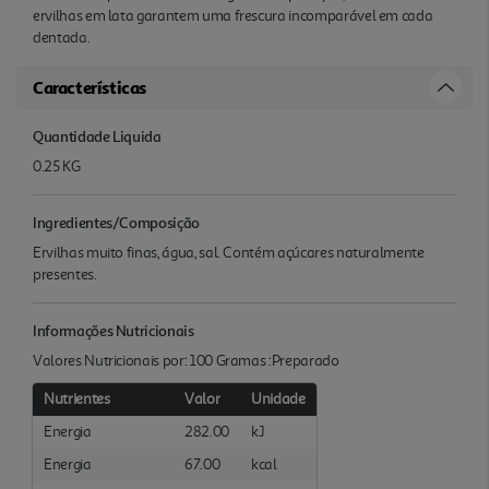
ervilhas em lata garantem uma frescura incomparável em cada
dentada.
Características
Quantidade Liquida
0.25 KG
Ingredientes/Composição
Ervilhas muito finas, água, sal. Contém açúcares naturalmente
presentes.
Informações Nutricionais
Valores Nutricionais por: 100 Gramas :Preparado
Nutrientes
Valor
Unidade
Energia
282.00
kJ
Energia
67.00
kcal