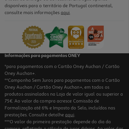
disponíveis para o território de Portugal continental,
4.5
(2)
consulte mais informações
aqui
.
Ervilhas Valfrutta Cozidas Ao Vapor 3x150(140)g
8.79 €/Kg
3,69 €
Informações para pagamentos ONEY
*para pagamentos com o Cartão Oney Auchan / Cartão
Oney Auchan+.
**Campanha Sem Juros para pagamentos com o Cartão
Oney Auchan / Cartão Oney Auchan+, em todos os
produtos assinalados na Loja de valor igual ou superior a
75€. Ao valor da compra acresce Comissão de
Formalização até 6% e Imposto do Selo, incluídos nas
prestações. Consulte detalhe
aqui
.
***O valor da primeira prestação depende do dia da
compra, refletindo o cálculo de juros diários. Ao valor das