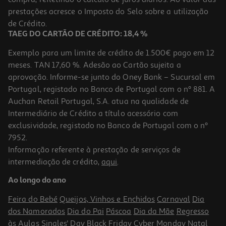
prestações acresce o Imposto do Selo sobre a utilização
de Crédito.
TAEG DO CARTÃO DE CRÉDITO: 18,4 %
Exemplo para um limite de crédito de 1.500€ pago em 12
meses. TAN 17,60 %. Adesão ao Cartão sujeita a
aprovação. Informe-se junto do Oney Bank – Sucursal em
Portugal, registado no Banco de Portugal com o nº 881. A
Auchan Retail Portugal, S.A. atua na qualidade de
Intermediário de Crédito a título acessório com
exclusividade, registado no Banco de Portugal com o nº
7952.
Informação referente à prestação de serviços de
intermediação de crédito,
aqui
.
Ao longo do ano
Feira do Bebé
Queijos, Vinhos e Enchidos
Carnaval
Dia
dos Namorados
Dia do Pai
Páscoa
Dia da Mãe
Regresso
às Aulas
Singles' Day
Black Friday
Cyber Monday
Natal