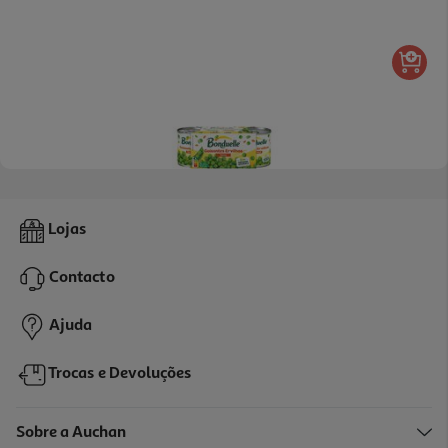
4.5
(4)
Ervilhas Bonduelle Sem Adição De Açucar 3x200(140)g
Lojas
9.5 €/Kg
Contacto
3,99 €
Ajuda
Trocas e Devoluções
Sobre a Auchan