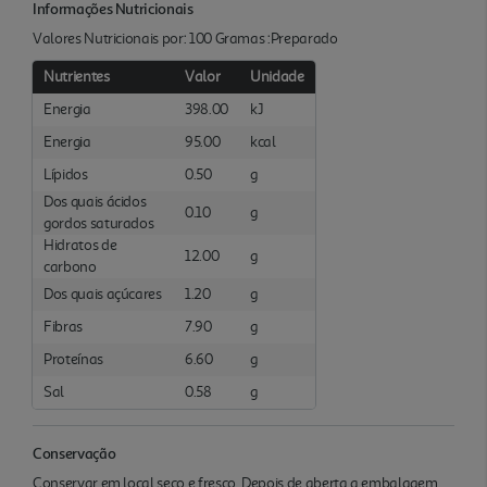
Informações Nutricionais
Valores Nutricionais por: 100 Gramas :Preparado
Nutrientes
Valor
Unidade
Energia
398.00
kJ
Energia
95.00
kcal
Lípidos
0.50
g
Dos quais ácidos
0.10
g
gordos saturados
Hidratos de
12.00
g
carbono
Dos quais açúcares
1.20
g
Fibras
7.90
g
Proteínas
6.60
g
Sal
0.58
g
Conservação
Conservar em local seco e fresco. Depois de aberta a embalagem,