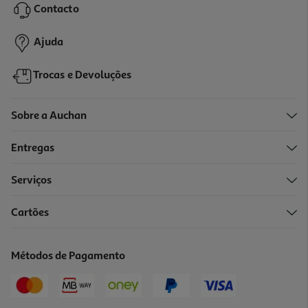
Contacto
0,85 €
Ajuda
Trocas e Devoluções
Sobre a Auchan
Entregas
Serviços
5.0
(1)
Cartões
Feijão Manteiga Valfrutta Cozido Ao Vapor 3x150(140)g
8.31 €/Kg
Métodos de Pagamento
3,49 €