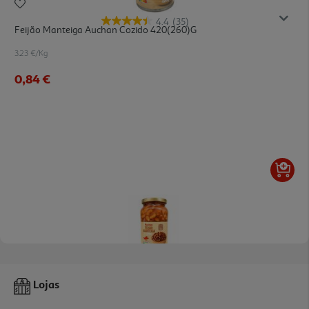
4.4
(35)
Feijão Manteiga Auchan Cozido 420(260)g
3.23 €/Kg
0,84 €
5.0
(1)
Feijão Manteiga Auchan Frasco 540(400)g
Lojas
2.13 €/Kg