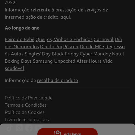
7952.
Informação referente à prestação de serviços de
intermediação de crédito,
aqui
.
Ao longo do ano
Feira do Bebé
Queijos, Vinhos e Enchidos
Carnaval
Dia
dos Namorados
Dia do Pai
Páscoa
Dia da Mãe
Regresso
às Aulas
Singles' Day
Black Friday
Cyber Monday
Natal
Boxing Days
Samsung Unpacked
After Hours
Vida
saudável
Informação de
recolha de produto
.
Política de Privacidade
Termos e Condições
Política de Cookies
Livro de reclamações
adicionar