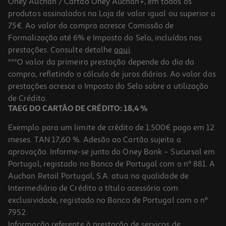
Oney Auchan / Cartão Oney Auchan+, em todos os
produtos assinalados na Loja de valor igual ou superior a
75€. Ao valor da compra acresce Comissão de
Formalização até 6% e Imposto do Selo, incluídos nas
prestações. Consulte detalhe
aqui
.
5.0
(2)
Ervilhas Com Cenoura Compal 410g
***O valor da primeira prestação depende do dia da
compra, refletindo o cálculo de juros diários. Ao valor das
8.5 €/Kg
prestações acresce o Imposto do Selo sobre a utilização
1,99 €
de Crédito.
TAEG DO CARTÃO DE CRÉDITO: 18,4 %
Exemplo para um limite de crédito de 1.500€ pago em 12
meses. TAN 17,60 %. Adesão ao Cartão sujeita a
aprovação. Informe-se junto do Oney Bank – Sucursal em
Portugal, registado no Banco de Portugal com o nº 881. A
Auchan Retail Portugal, S.A. atua na qualidade de
Intermediário de Crédito a título acessório com
exclusividade, registado no Banco de Portugal com o nº
7952.
Informação referente à prestação de serviços de