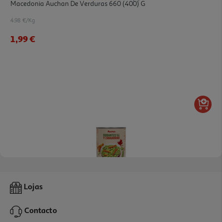
Macedonia Auchan De Verduras 660 (400) G
4.98 €/Kg
1,99 €
4.7
(3)
Ervilhas Auchan Com Cenouras 850(530)g
Lojas
5.19 €/Kg
Contacto
2,75 €