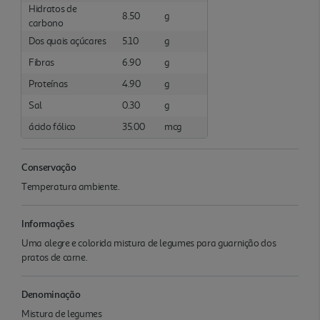
Hidratos de
8.50
g
carbono
Dos quais açúcares
5.10
g
Fibras
6.90
g
Proteínas
4.90
g
Sal
0.30
g
ácido fólico
35.00
mcg
Conservação
Temperatura ambiente.
Informações
Uma alegre e colorida mistura de legumes para guarnição dos
pratos de carne.
Denominação
Mistura de legumes