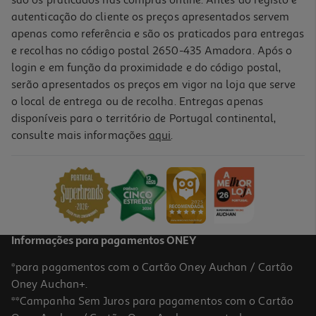
autenticação do cliente os preços apresentados servem
apenas como referência e são os praticados para entregas
e recolhas no código postal 2650-435 Amadora. Após o
login e em função da proximidade e do código postal,
serão apresentados os preços em vigor na loja que serve
o local de entrega ou de recolha. Entregas apenas
disponíveis para o território de Portugal continental,
4.8
(5)
consulte mais informações
aqui
.
Macedónia De Legumes Bonduelle 3x200(130)g
10.23 €/Kg
3,99 €
Informações para pagamentos ONEY
*para pagamentos com o Cartão Oney Auchan / Cartão
Oney Auchan+.
**Campanha Sem Juros para pagamentos com o Cartão