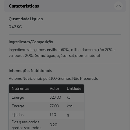
Características
Quantidade Liquida
0.42 KG
Ingredientes/Composição
Ingredientes: Legumes: ervilhas 60% ; milho doce em grão 20% e
cenouras 20% ; Sumo: água, açúcar, sal, aroma natural
Informações Nutricionais
Valores Nutricionais por: 100 Gramas :Não Preparado
Nutrientes
Valor
Unidade
Energia
323.00
kJ
Energia
77.00
kcal
Lípidos
1.10
g
Dos quais ácidos
0.20
gordos saturados