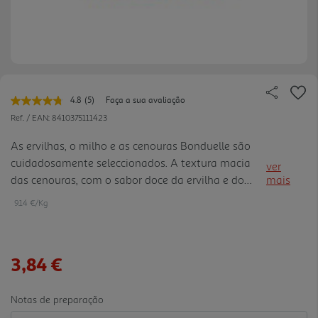
4.8
(5)
Faça a sua avaliação
Leu
5
Ref. / EAN:
8410375111423
avaliações.
Link
As ervilhas, o milho e as cenouras Bonduelle são
para
cuidadosamente seleccionados. A textura macia
a
ver
mesma
das cenouras, com o sabor doce da ervilha e do
mais
página.
milho, uma boa solução para toda a família
9.14 €/Kg
desfrutar de um prato saudável.
3,84 €
Notas de preparação