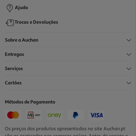
Ajuda
Trocas e Devoluções
Sobre a Auchan
Entregas
-15%
Serviços
4.9
(8)
Cartões
Ervilhas E Cenouras Bonduelle 3x200(130)g
8.49 €/Kg
Métodos de Pagamento
Price reduced from
to
3,89 €
3,31 €
Promoção
Os preços dos produtos apresentados no site Auchan.pt
são os praticados nas compras online. Antes do registo e