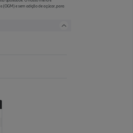
lta qualidade. O nosso milho é
os (OGM) e sem adição de açúcar, para