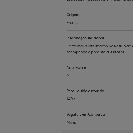
Origem
França
Informação Adicional
Confirmar a informação no Rótulo do A
acompanha o produto que recebe.
Nutri-score
A
Peso líquido escorrido
140 g
Vegetais em Conserva
Milho