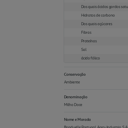
Dos quais ácidos gordos sat
Hidratos de carbono
Dos quais açúcares
Fibras
Proteínas
Sal
ácido fólico
Conservação
Ambiente
Denominação
Milho Doce
Nome e Morada
Bonduelle Portugal, Agro-Industria, S.