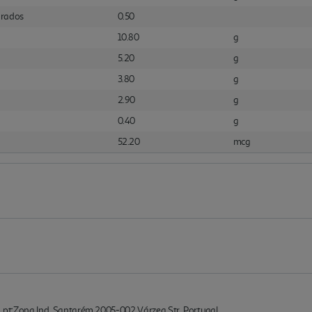
urados
0.50
10.80
g
5.20
g
3.80
g
2.90
g
0.40
g
52.20
mcg
A. pt:Zona Ind. Santarém 2005-002 Várzea Str. Portugal