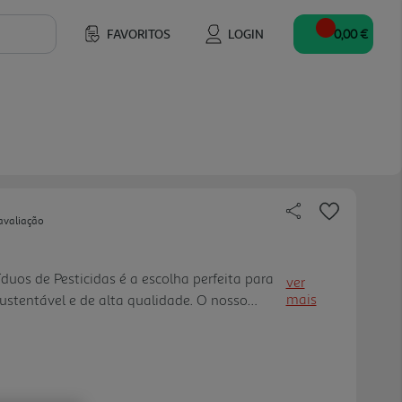
FAVORITOS
LOGIN
0,00 €
avaliação
uos de Pesticidas é a escolha perfeita para
ver
mais
stentável e de alta qualidade. O nosso
cnicas avançadas de ecoagricultura. Além
os Geneticamente Modifica dos (OGM) e sem
utar de seu característico sabor doce e
ais natural.