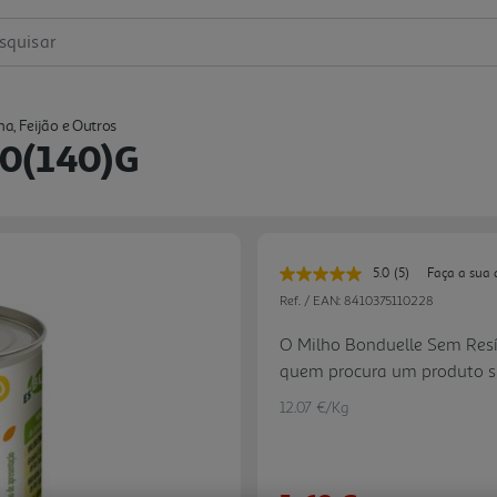
squisar
ha, Feijão e Outros
50(140)g
5.0
(5)
Faça a sua 
Leu
5
Ref. / EAN:
8410375110228
avaliações.
Link
O Milho Bonduelle Sem Resíd
para
quem procura um produto su
a
mesma
milho é cultivado usando té
página.
12.07 €/Kg
disso, é livre de Organism
adição de açúcar, para desfr
textura crocante da forma m