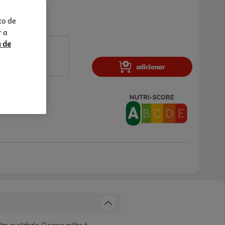
to de
r a
a de
adicionar