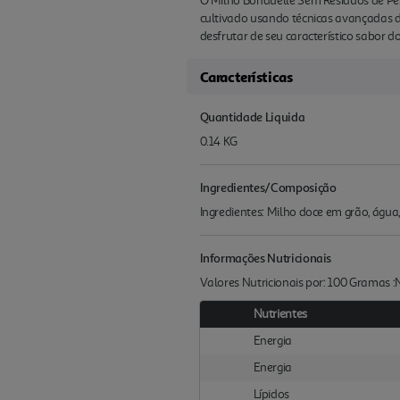
O Milho Bonduelle Sem Resíduos de Pes
cultivado usando técnicas avançadas d
desfrutar de seu característico sabor d
Características
Quantidade Liquida
0.14 KG
Ingredientes/Composição
Ingredientes: Milho doce em grão, água, 
Informações Nutricionais
Valores Nutricionais por: 100 Gramas 
Nutrientes
Energia
Energia
Lípidos