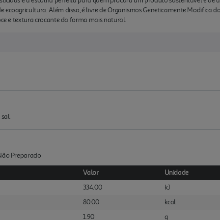
ticidas é a escolha perfeita para quem procura um produto sustentável e de a
e ecoagricultura. Além disso, é livre de Organismos Geneticamente Modifica d
oce e textura crocante da forma mais natural.
sal.
:Não Preparado
Valor
Unidade
334.00
kJ
80.00
kcal
1.90
g