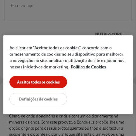
Ao clicar em "Aceitar todos os cookies", concorda com o
armazenamento de cookies no seu dispositivo para melhorar
a navegação no site, analisar a utilização do site e ajudar nas
nossas iniciativas de marketing.
Política de Cookies
Aceitar todos os cookies
Informações de Marketing
Definições de cookies
A soja é a leguminosa mais cultivada do mundo, principalmente na
China, de onde é originária e onde é consumida diariamente há
milhares de anos. Com este produto, a Bonduelle propõe-lhe uma
opção original para os seus pratos quentes ou frios: a sua textur a
suculenta e crocante irá dar um toque diferente a um wok ou uma