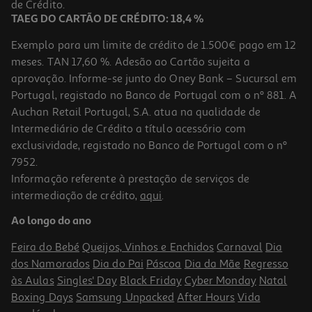
de Crédito.
TAEG DO CARTÃO DE CRÉDITO: 18,4 %
Exemplo para um limite de crédito de 1.500€ pago em 12
meses. TAN 17,60 %. Adesão ao Cartão sujeita a
aprovação. Informe-se junto do Oney Bank – Sucursal em
Portugal, registado no Banco de Portugal com o nº 881. A
Auchan Retail Portugal, S.A. atua na qualidade de
Intermediário de Crédito a título acessório com
exclusividade, registado no Banco de Portugal com o nº
7952.
Informação referente à prestação de serviços de
intermediação de crédito,
aqui
.
Ao longo do ano
Feira do Bebé
Queijos, Vinhos e Enchidos
Carnaval
Dia
dos Namorados
Dia do Pai
Páscoa
Dia da Mãe
Regresso
às Aulas
Singles' Day
Black Friday
Cyber Monday
Natal
Boxing Days
Samsung Unpacked
After Hours
Vida