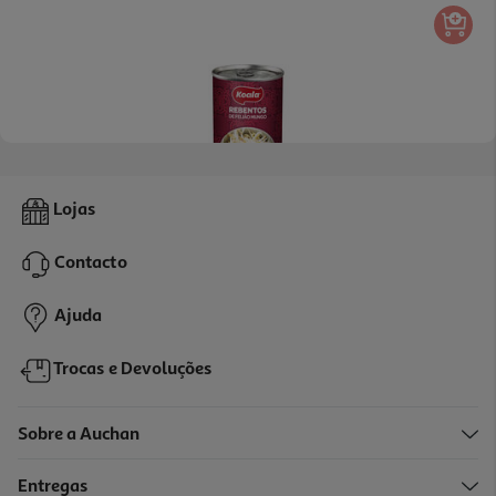
5.0
(1)
Rebentos Feijao Mungo Koala 410(200)g
Lojas
10.45 €/Kg
Contacto
2,09 €
Ajuda
Trocas e Devoluções
Sobre a Auchan
Entregas