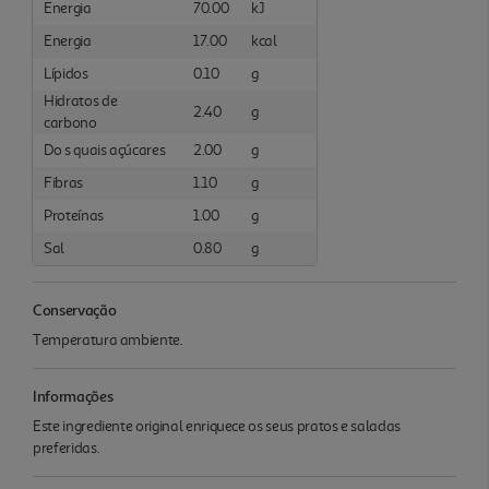
Energia
70.00
kJ
Energia
17.00
kcal
Lípidos
0.10
g
Hidratos de
2.40
g
carbono
Do s quais açúcares
2.00
g
Fibras
1.10
g
Proteínas
1.00
g
Sal
0.80
g
Conservação
Temperatura ambiente.
Informações
Este ingrediente original enriquece os seus pratos e saladas
preferidas.