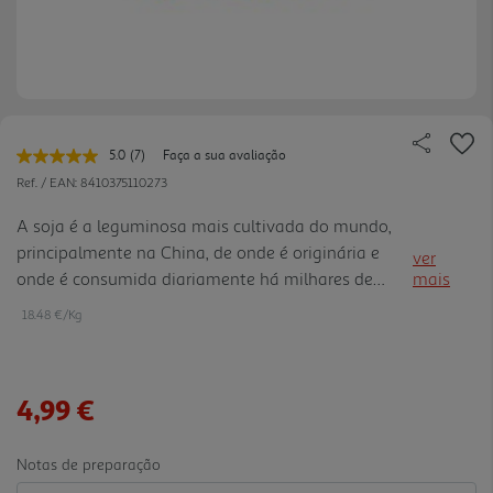
5.0
(7)
Faça a sua avaliação
Leu
7
Ref. / EAN:
8410375110273
avaliações.
Link
A soja é a leguminosa mais cultivada do mundo,
para
principalmente na China, de onde é originária e
a
ver
mesma
onde é consumida diariamente há milhares de
mais
página.
anos. Com este produto, a Bonduelle propõe-lhe
18.48 €/Kg
uma opção original para os seus pratos quentes ou
frios: a sua textur a suculenta e crocante irá dar um
toque diferente a um wok ou uma salada. Descobre
4,99 €
como este ingrediente versátil pode levar os teus
pratos ao próximo nível. Faz com que a tua cozinha
brilhe com a nossa soja de qualidade!
Notas de preparação