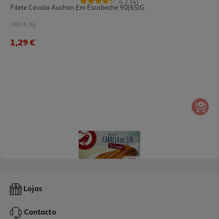
4.3
(4)
Filete Cavala Auchan Em Escabeche 90(65)g
19.85 €/Kg
1,29 €
4.0
(6)
Filete Cavala Auchan Tomate 90(65)g
Lojas
19.85 €/Kg
Contacto