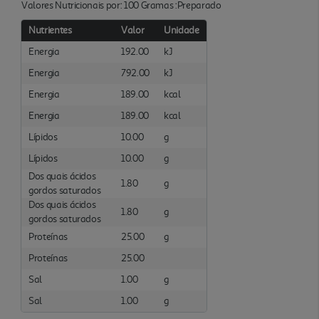
Valores Nutricionais por: 100 Gramas :Preparado
Nutrientes
Valor
Unidade
Energia
192.00
kJ
Energia
792.00
kJ
Energia
189.00
kcal
Energia
189.00
kcal
Lípidos
10.00
g
Lípidos
10.00
g
Dos quais ácidos
1.80
g
gordos saturados
Dos quais ácidos
1.80
g
gordos saturados
Proteínas
25.00
g
Proteínas
25.00
Sal
1.00
g
Sal
1.00
g