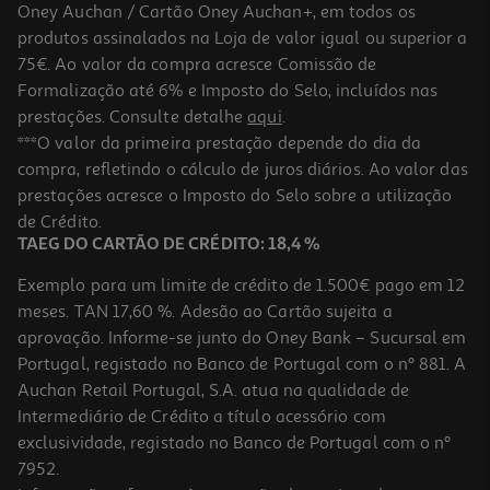
Oney Auchan / Cartão Oney Auchan+, em todos os
produtos assinalados na Loja de valor igual ou superior a
75€. Ao valor da compra acresce Comissão de
Formalização até 6% e Imposto do Selo, incluídos nas
prestações. Consulte detalhe
aqui
.
3.5
(2)
Cavalinhas Manna Tomate 120(90)g
***O valor da primeira prestação depende do dia da
compra, refletindo o cálculo de juros diários. Ao valor das
15.44 €/Kg
prestações acresce o Imposto do Selo sobre a utilização
1,39 €
de Crédito.
TAEG DO CARTÃO DE CRÉDITO: 18,4 %
Exemplo para um limite de crédito de 1.500€ pago em 12
meses. TAN 17,60 %. Adesão ao Cartão sujeita a
aprovação. Informe-se junto do Oney Bank – Sucursal em
Portugal, registado no Banco de Portugal com o nº 881. A
Auchan Retail Portugal, S.A. atua na qualidade de
Intermediário de Crédito a título acessório com
exclusividade, registado no Banco de Portugal com o nº
7952.