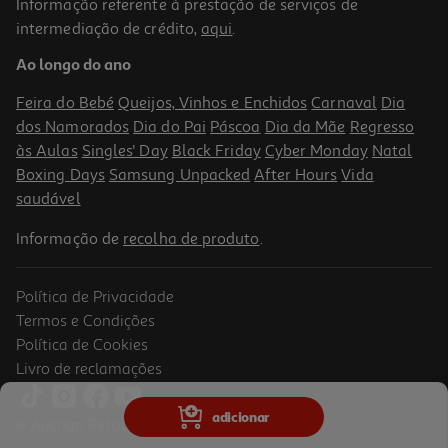
Informação referente à prestação de serviços de
intermediação de crédito,
aqui
.
Ao longo do ano
Feira do Bebé
Queijos, Vinhos e Enchidos
Carnaval
Dia
dos Namorados
Dia do Pai
Páscoa
Dia da Mãe
Regresso
às Aulas
Singles' Day
Black Friday
Cyber Monday
Natal
Boxing Days
Samsung Unpacked
After Hours
Vida
saudável
Informação de
recolha de produto
.
Política de Privacidade
Termos e Condições
Política de Cookies
Livro de reclamações
adicionar
© Auchan Retail Portugal