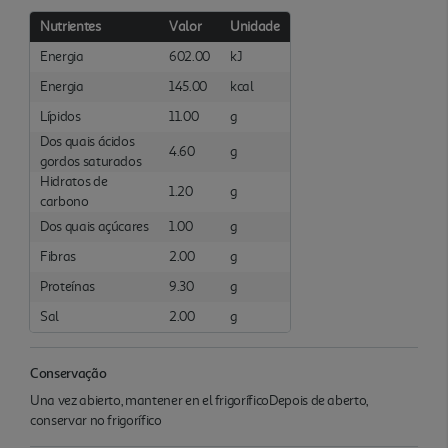
Nutrientes
Valor
Unidade
Energia
602.00
kJ
Energia
145.00
kcal
Lípidos
11.00
g
Dos quais ácidos
4.60
g
gordos saturados
Hidratos de
1.20
g
carbono
Dos quais açúcares
1.00
g
Fibras
2.00
g
Proteínas
9.30
g
Sal
2.00
g
Conservação
Una vez abierto, mantener en el frigoríficoDepois de aberto,
conservar no frigorífico