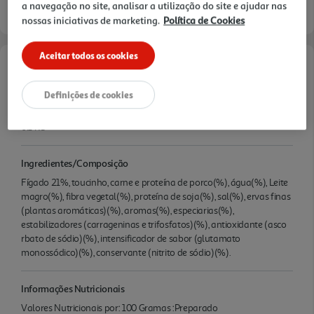
a navegação no site, analisar a utilização do site e ajudar nas
nossas iniciativas de marketing.
Política de Cookies
Aceitar todos os cookies
Características
Definições de cookies
Quantidade Liquida
0.1 KG
Ingredientes/Composição
Fígado 21%, toucinho, carne e proteína de porco(%), água(%), Leite
magro(%), fibra vegetal(%), proteína de soja(%), sal(%), ervas finas
(plantas aromáticas)(%), aromas(%), especiarias(%),
estabilizadores (carrageninas e trifosfatos)(%), antioxidante (asco
rbato de sódio)(%), intensificador de sabor (glutamato
monossódico)(%), conservante (nitrito de sódio)(%).
Informações Nutricionais
Valores Nutricionais por: 100 Gramas :Preparado