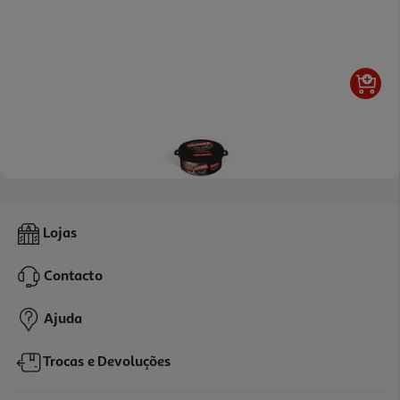
5.0
(2)
Paté Figado De Porco La Piara Picante 73g
Lojas
23.15 €/Kg
Contacto
1,69 €
Ajuda
Trocas e Devoluções