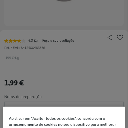
4.0
(1)
Faça a sua avaliação
Leu
uma
Ref. / EAN:
8412500483566
avaliação.
Link
19.9 €/Kg
para
a
mesma
página.
1,99 €
Notas de preparação
Ao clicar em "Aceitar todos os cookies", concorda com o
armazenamento de cookies no seu dispositivo para melhorar