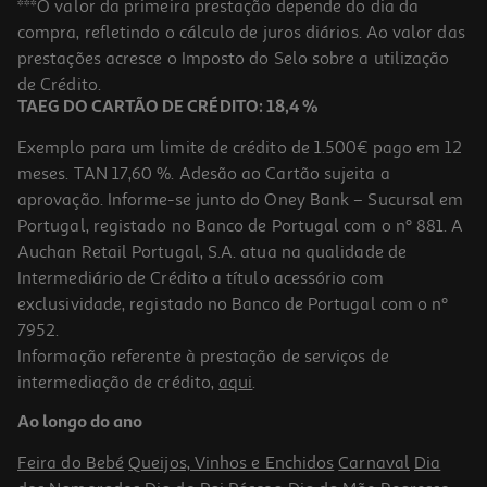
***O valor da primeira prestação depende do dia da
compra, refletindo o cálculo de juros diários. Ao valor das
14.16 €/Kg
prestações acresce o Imposto do Selo sobre a utilização
1,77 €
de Crédito.
TAEG DO CARTÃO DE CRÉDITO: 18,4 %
Exemplo para um limite de crédito de 1.500€ pago em 12
meses. TAN 17,60 %. Adesão ao Cartão sujeita a
aprovação. Informe-se junto do Oney Bank – Sucursal em
Portugal, registado no Banco de Portugal com o nº 881. A
Auchan Retail Portugal, S.A. atua na qualidade de
Intermediário de Crédito a título acessório com
exclusividade, registado no Banco de Portugal com o nº
7952.
Informação referente à prestação de serviços de
4.0
(1)
intermediação de crédito,
aqui
.
Paté Prisca Alheira Transmontana 90g
Ao longo do ano
24.33 €/Kg
Feira do Bebé
Queijos, Vinhos e Enchidos
Carnaval
Dia
2,19 €