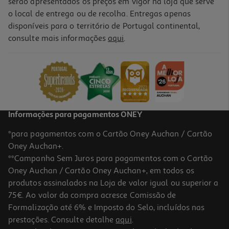
serão apresentados os preços em vigor na loja que serve
o local de entrega ou de recolha. Entregas apenas
disponíveis para o território de Portugal continental,
5.0
(2)
consulte mais informações
aqui
.
Paté De Fiambre La Piara 77g
17.14 €/Kg
1,32 €
Informações para pagamentos ONEY
*para pagamentos com o Cartão Oney Auchan / Cartão
Oney Auchan+.
**Campanha Sem Juros para pagamentos com o Cartão
Oney Auchan / Cartão Oney Auchan+, em todos os
produtos assinalados na Loja de valor igual ou superior a
75€. Ao valor da compra acresce Comissão de
Formalização até 6% e Imposto do Selo, incluídos nas
prestações. Consulte detalhe
aqui
.
4.3
(4)
Patê Ervas Finas Lourino 125g