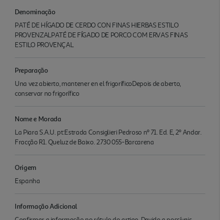
Denominação
PATÉ DE HÍGADO DE CERDO CON FINAS HIERBAS ESTILO
PROVENZALPATÉ DE FÍGADO DE PORCO COM ERVAS FINAS
ESTILO PROVENÇAL
Preparação
Una vez abierto, mantener en el frigoríficoDepois de aberto,
conservar no frigorífico
Nome e Morada
La Piara S.A.U. pt:Estrada Consiglieri Pedroso nº 71. Ed. E, 2º Andar.
Fracção R1. Queluz de Baixo. 2730 055-Barcarena
Origem
Espanha
Informação Adicional
Confirmar a informação no rótulo do artigo. Devido a possíveis