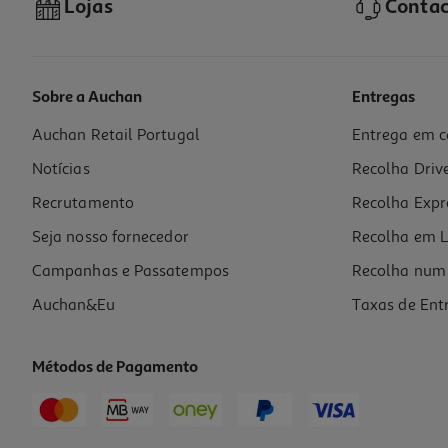
Lojas
Contac
Sobre a Auchan
Entregas
Auchan Retail Portugal
Entrega em c
Preparado De Frutas Be Plus Energizante Bio 150g
Notícias
Recolha Driv
15.27 €/Kg
Recrutamento
Recolha Expr
2,29 €
Seja nosso fornecedor
Recolha em L
Campanhas e Passatempos
Recolha num 
Auchan&Eu
Taxas de Ent
Métodos de Pagamento