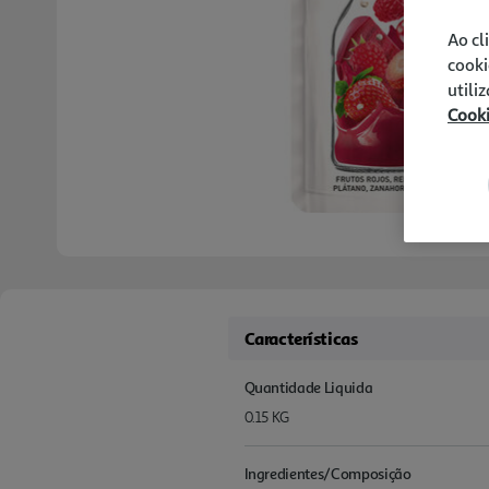
Ao cl
cooki
utili
Cook
Características
Quantidade Liquida
0.15 KG
Ingredientes/Composição