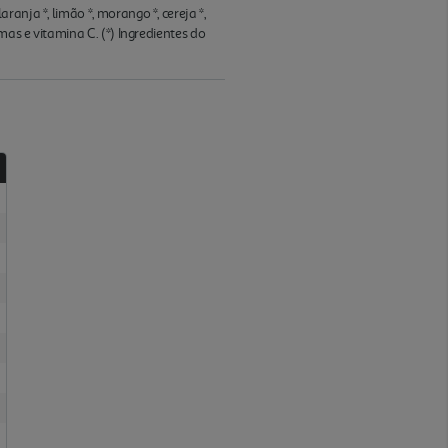
anja *, limão *, morango *, cereja *,
mas e vitamina C. (*) Ingredientes do