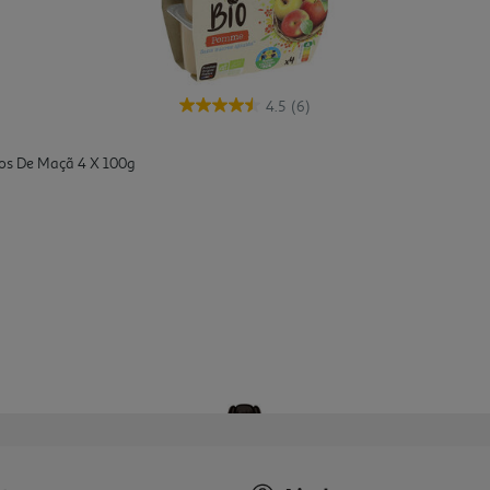
4.5
(6)
os De Maçã 4 X 100g