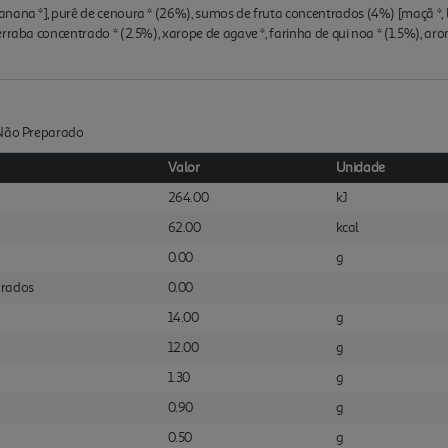
ana *], purê de cenoura * (26%), sumos de fruta concentrados (4%) [maçã *, lar
rraba concentrado * (2.5%), xarope de agave *, farinha de qui noa * (1.5%), aro
:Não Preparado
Valor
Unidade
264.00
kJ
62.00
kcal
0.00
g
urados
0.00
14.00
g
12.00
g
1.30
g
0.90
g
0.50
g