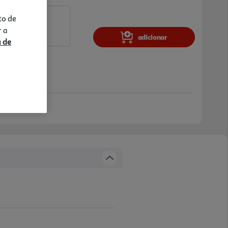
to de
r a
adicionar
a de