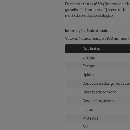
Polmes de frutas (63%) [morango * e ban
groselha * e framboesa *], sumo de bete
modo de produção biológico.
Informações Nutricionais
Valores Nutricionais por: 100 Gramas 
Nutrientes
Energia
Energia
Lípidos
Dos quais ácidos gordos sat
Hidratos de carbono
Dos quais açúcares
Fibras
Proteínas
Sal