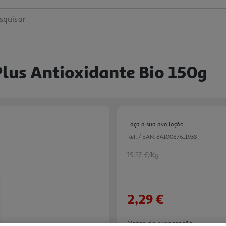
squisar
Plus Antioxidante Bio 150g
Faça a sua avaliação
Ref. / EAN:
8410087611938
15.27 €/Kg
2,29 €
Notas de preparação