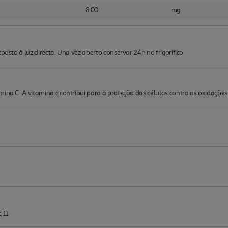
8.00
mg
xposto à luz directa. Una vez aberto conservar 24h no frigorifico
ina C. A vitamina c contribui para a proteção das células contra as oxidações 
 11