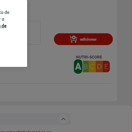
to de
r a
a de
adicionar