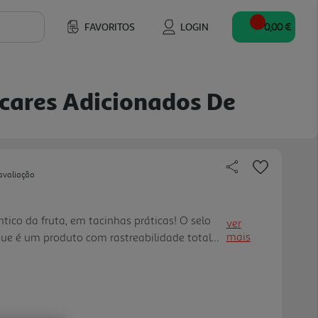
FAVORITOS
LOGIN
0,00 €
cares Adicionados De
avaliação
tico da fruta, em tacinhas práticas! O selo
ver
mais
ue é um produto com rastreabilidade total
. Adicionalmente, constitui uma aposta séria
iação de relaçõe s duradouras com os nossos
rocura a preservação do ambiente, da
o do desenvolvimento social e económico