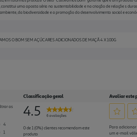
uta, em tacinhas práticas! O selo "Cultivamos Bom" garante que é um produto c
constitui uma aposta séria na sustentabilidade e na criação de relaçõe s dur
ambiente, da biodiversidade e a promoção do desenvolvimento social e econ
VAMOS O BOM SEM AÇÚCARES ADICIONADOS DE MAÇÃ 4 X 100G