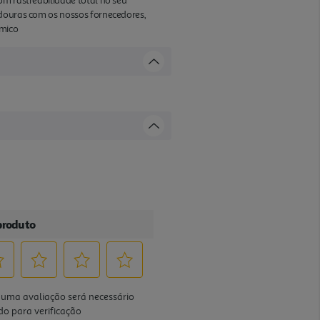
om rastreabilidade total no seu
adouras com os nossos fornecedores,
ómico