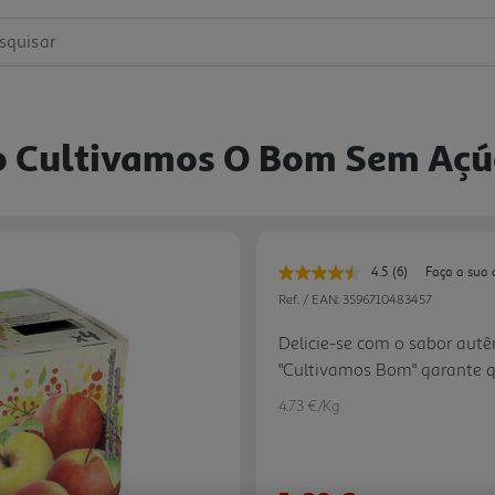
squisar
io Cultivamos O Bom Sem Açú
4.5
(6)
Faça a sua 
Leu
6
Ref. / EAN:
3596710483457
avaliações.
Link
Delicie-se com o sabor autên
para
"Cultivamos Bom" garante q
a
mesma
no seu processo de produção
página.
4.73 €/Kg
na sustentabilidade e na cr
fornecedores, além de que p
biodiversidade e a promoçã