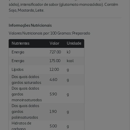
sódio), intensificador de sabor (glutamato monossódico). Contém
Soja, Mostarda, Leite.
Informações Nutricionais
Valores Nutricionais por: 100 Gramas :Preparado
Nutrientes
Valor
Unidade
Energia
727.00
kJ
Energia
175.00
kcal
Lípidos
12.00
g
Dos quais ácidos
4.60
g
gordos saturados
Dos quais ácidos
gordos
5.90
g
monoinsaturados
Dos quais ácidos
gordos
1.90
g
poliinsaturados
Hidratos de
5.00
g
carbono