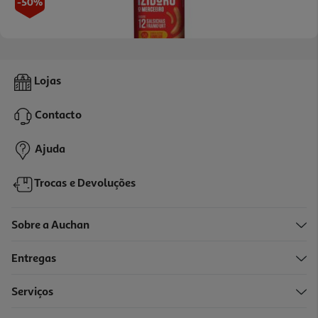
-50%
3.3
(3)
Salsichas Frankfurt Izidoro 12un 350(240)g
Lojas
6.21 €/Kg
Price reduced from
to
2,99 €
Contacto
1,49 €
Promoção
Ajuda
Trocas e Devoluções
Sobre a Auchan
Entregas
-25%
Serviços