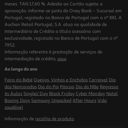
meses. TAN 17,60 %. Adesão ao Cartão sujeita a
aprovação. Informe-se junto do Oney Bank – Sucursal em
Portugal, registado no Banco de Portugal com o nº 881. A
Auchan Retail Portugal, S.A. atua na qualidade de
Intermediário de Crédito a título acessório com
exclusividade, registado no Banco de Portugal com o nº
7952.
Informação referente à prestação de serviços de
intermediação de crédito,
aqui
.
Ao longo do ano
Feira do Bebé
Queijos, Vinhos e Enchidos
Carnaval
Dia
dos Namorados
Dia do Pai
Páscoa
Dia da Mãe
Regresso
às Aulas
Singles' Day
Black Friday
Cyber Monday
Natal
Boxing Days
Samsung Unpacked
After Hours
Vida
saudável
Informação de
recolha de produto
.