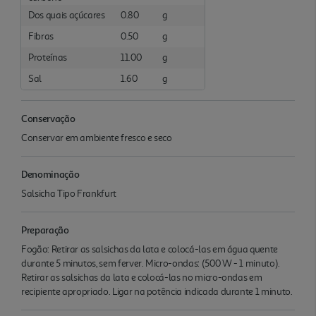
Dos quais açúcares
0.80
g
Fibras
0.50
g
Proteínas
11.00
g
Sal
1.60
g
Conservação
Conservar em ambiente fresco e seco
Denominação
Salsicha Tipo Frankfurt
Preparação
Fogão: Retirar as salsichas da lata e colocá-las em água quente
durante 5 minutos, sem ferver. Micro-ondas: (500 W - 1 minuto).
Retirar as salsichas da lata e colocá-las no micro-ondas em
recipiente apropriado. Ligar na potência indicada durante 1 minuto.