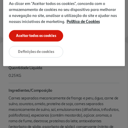
Ao clicar em "Aceitar todos os cookies", concorda com o
armazenamento de cookies no seu dispositivo para melhorar
a navegação no site, analisar a utilização do site e ajudar nas
nossas iniciativas de marketing.
Política de Cookies
Aceitar todos os cookies
Definições de cookies
Características
Quantidade Liquida
0.25 KG
Ingredientes/Composição
Carnes separadas mecanicamente de frango e peru, água, carne de
suíno, couratos, amido, proteína de soja, carnes separadas
mecanicamente de suíno, sal, emulsionantes (difosfatos, trifosfatos,
polifosfatos), especiarias (contém mostarda), açúcar, aromas, a
roma de fumo, dextrose, proteínas do leite, antioxidantes
(eritorbato de sódio, ascorbato de sódio), conservante (nitrito de