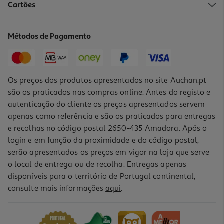
4.8
(17)
Cartões
Salsichas Nobre Lata 6 Uni 250(120)g
9.33 €/Kg
Métodos de Pagamento
Price reduced from
to
1,49 €
1,12 €
Promoção
Os preços dos produtos apresentados no site Auchan.pt
são os praticados nas compras online. Antes do registo e
autenticação do cliente os preços apresentados servem
apenas como referência e são os praticados para entregas
e recolhas no código postal 2650-435 Amadora. Após o
login e em função da proximidade e do código postal,
serão apresentados os preços em vigor na loja que serve
o local de entrega ou de recolha. Entregas apenas
disponíveis para o território de Portugal continental,
4.7
(11)
consulte mais informações
aqui
.
Salsichas Izidoro Lata 8un 350(200)g
7.75 €/Kg