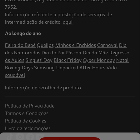
7952.
Informação referente à prestação de serviços de
intermediação de crédito,
aqui
.
Ao longo do ano
Feira do Bebé
Queijos, Vinhos e Enchidos
Carnaval
Dia
dos Namorados
Dia do Pai
Páscoa
Dia da Mãe
Regresso
às Aulas
Singles' Day
Black Friday
Cyber Monday
Natal
Boxing Days
Samsung Unpacked
After Hours
Vida
saudável
Informação de
recolha de produto
.
Política de Privacidade
Termos e Condições
Política de Cookies
Livro de reclamações