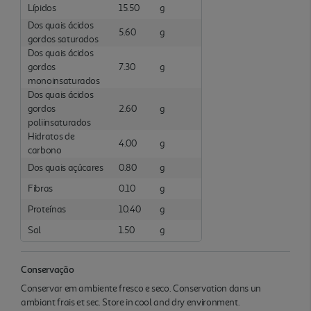
Lípidos
15.50
g
Dos quais ácidos
5.60
g
gordos saturados
Dos quais ácidos
gordos
7.30
g
monoinsaturados
Dos quais ácidos
gordos
2.60
g
poliinsaturados
Hidratos de
4.00
g
carbono
Dos quais açúcares
0.80
g
Fibras
0.10
g
Proteínas
10.40
g
Sal
1.50
g
Conservação
Conservar em ambiente fresco e seco. Conservation dans un
ambiant frais et sec. Store in cool and dry environment.