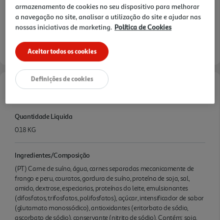
armazenamento de cookies no seu dispositivo para melhorar
a navegação no site, analisar a utilização do site e ajudar nas
nossas iniciativas de marketing.
Política de Cookies
Aceitar todos os cookies
Definições de cookies
Características
Quantidade Liquida
0.18 KG
Ingredientes/Composição
(PT) Carne de suíno, água, carnes separadas mecanicamente de
frango e peru, couratos, gordura de suíno, proteína de soja, sal,
amido, dextrose, especiarias, proteínas do leite, emulsionantes
(difosfatos, trifosfatos, polifosfatos), açúcar, intensificador de sabor
(glutamato monossódico), antioxidantes (eritorbato de sódio,
ascorbato de sódio), conservante (nitrito de sódio). Contém: soja,