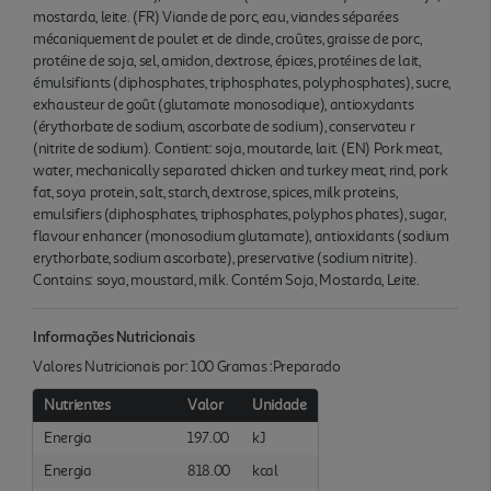
mostarda, leite. (FR) Viande de porc, eau, viandes séparées
mécaniquement de poulet et de dinde, croûtes, graisse de porc,
protéine de soja, sel, amidon, dextrose, épices, protéines de lait,
émulsifiants (diphosphates, triphosphates, polyphosphates), sucre,
exhausteur de goût (glutamate monosodique), antioxydants
(érythorbate de sodium, ascorbate de sodium), conservateu r
(nitrite de sodium). Contient: soja, moutarde, lait. (EN) Pork meat,
water, mechanically separated chicken and turkey meat, rind, pork
fat, soya protein, salt, starch, dextrose, spices, milk proteins,
emulsifiers (diphosphates, triphosphates, polyphos phates), sugar,
flavour enhancer (monosodium glutamate), antioxidants (sodium
erythorbate, sodium ascorbate), preservative (sodium nitrite).
Contains: soya, moustard, milk. Contém Soja, Mostarda, Leite.
Informações Nutricionais
Valores Nutricionais por: 100 Gramas :Preparado
Nutrientes
Valor
Unidade
Energia
197.00
kJ
Energia
818.00
kcal