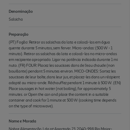
Denominação
Salsicha
Preparação
(PT) Fogão: Retirar as salsichas da lata e colocá-las em água
quente durante 5 minutos, sem ferver. Micro-ondas: (500 W - 1
minuto). Retirar as salsichas da lata e colocá-las no micro-ondas
em recipiente apropriado. Ligar na potência indicada durante 1 mi
nuto. (FR) FOUR: Placez les saucisses dans de l'eau chaude (non
bouillante) pendant 5 minutes environ. MICO-ONDES: Sortez les
saucisses de leur boîte, dans leur jus, et placez-les dans un récipient
adapté au micro-onde. Réchauffez pendant 1 minute à 500 W. (EN)
Place sausages in hot water (not boiling), for approximately 5
minutes. or Open the can and place the content in a suitable
container and cook for 1 minute at 500 W (cooking time depends
on the type of microwave).
Nome e Morada
Nobre Alimentação, Lda pt:Apartado 23, 2040-998 Rio Maior-