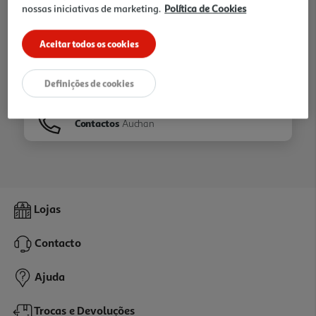
nossas iniciativas de marketing.
Política de Cookies
Ir para
Homepage
Aceitar todos os cookies
Veja os nossos
Folhetos
Definições de cookies
Contactos
Auchan
Lojas
Contacto
Ajuda
Trocas e Devoluções