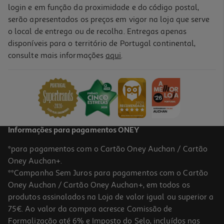
login e em função da proximidade e do código postal,
serão apresentados os preços em vigor na loja que serve
o local de entrega ou de recolha. Entregas apenas
disponíveis para o território de Portugal continental,
consulte mais informações
aqui
.
Informações para pagamentos ONEY
*para pagamentos com o Cartão Oney Auchan / Cartão
Oney Auchan+.
**Campanha Sem Juros para pagamentos com o Cartão
Oney Auchan / Cartão Oney Auchan+, em todos os
produtos assinalados na Loja de valor igual ou superior a
75€. Ao valor da compra acresce Comissão de
Formalização até 6% e Imposto do Selo, incluídos nas