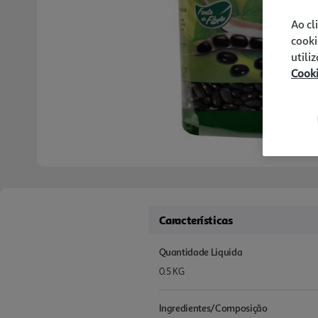
Ao cl
cooki
utili
Cook
Características
Quantidade Liquida
0.5 KG
Ingredientes/Composição