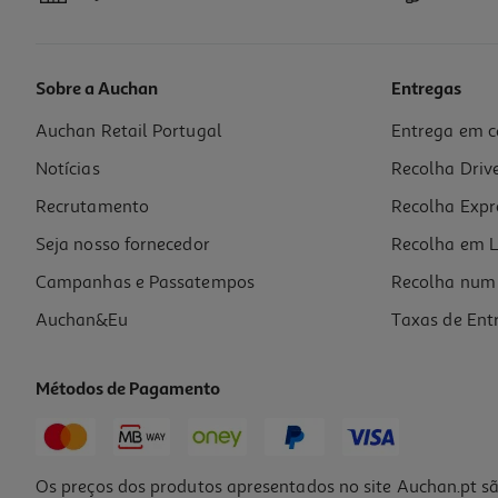
Sobre a Auchan
Entregas
Auchan Retail Portugal
Entrega em c
Feijão Compal Da Horta Preto 845g
Notícias
Recolha Driv
4.68 €/Kg
Recrutamento
Recolha Expr
2,19 €
Seja nosso fornecedor
Recolha em L
Campanhas e Passatempos
Recolha num 
Auchan&Eu
Taxas de Ent
Métodos de Pagamento
Os preços dos produtos apresentados no site Auchan.pt sã