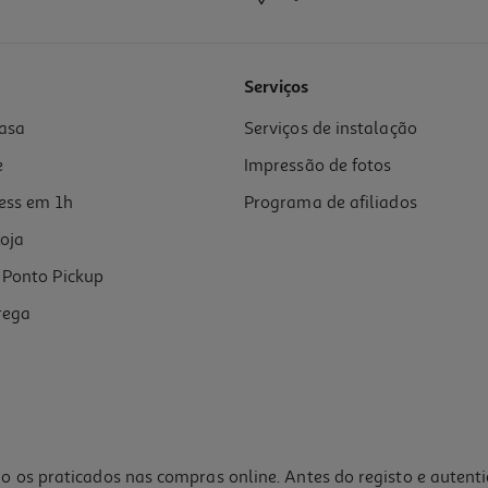
4.7
(15)
Serviços
asa
Serviços de instalação
e
Impressão de fotos
ess em 1h
Programa de afiliados
oja
Ponto Pickup
rega
o os praticados nas compras online. Antes do registo e autent