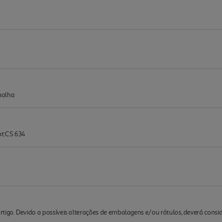
molha
t:CS 634
rtigo. Devido a possíveis alterações de embalagens e/ou rótulos, deverá cons