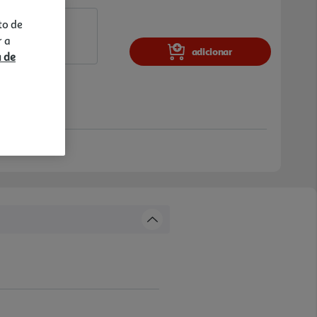
to de
r a
adicionar
a de