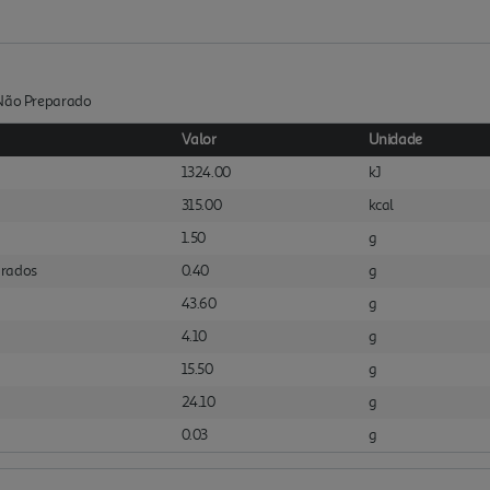
:Não Preparado
Valor
Unidade
1324.00
kJ
315.00
kcal
1.50
g
urados
0.40
g
43.60
g
4.10
g
15.50
g
24.10
g
0.03
g