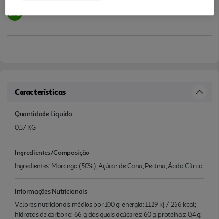
Características
Quantidade Liquida
0.37 KG
Ingredientes/Composição
Ingredientes: Morango (50%), Açúcar de Cana, Pectina, Ácido Cítrico
Informações Nutricionais
Valores nutricionais médios por 100 g: energia: 1129 kj / 266 kcal;
hidratos de carbono: 66 g, dos quais açúcares: 60 g; proteínas: 0,4 g;