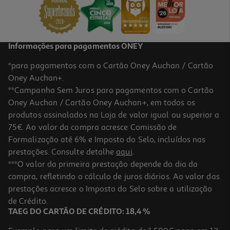
5,39 €
Informações para pagamentos ONEY
*para pagamentos com o Cartão Oney Auchan / Cartão
Oney Auchan+.
**Campanha Sem Juros para pagamentos com o Cartão
Oney Auchan / Cartão Oney Auchan+, em todos os
produtos assinalados na Loja de valor igual ou superior a
75€. Ao valor da compra acresce Comissão de
Formalização até 6% e Imposto do Selo, incluídos nas
prestações. Consulte detalhe
aqui
.
5.0
(1)
Marmelada Quinta De Jugais Bio 500g
***O valor da primeira prestação depende do dia da
compra, refletindo o cálculo de juros diários. Ao valor das
12.28 €/Kg
prestações acresce o Imposto do Selo sobre a utilização
6,14 €
de Crédito.
TAEG DO CARTÃO DE CRÉDITO: 18,4 %