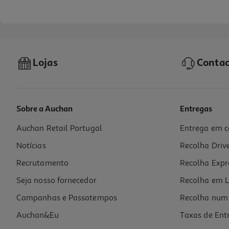
Lojas
Contac
Sobre a Auchan
Entregas
Auchan Retail Portugal
Entrega em c
Citrinada Auchan 28% De Frutos Laranja 360g
Notícias
Recolha Driv
3.86 €/Kg
Recrutamento
Recolha Expr
1,39 €
Seja nosso fornecedor
Recolha em L
Campanhas e Passatempos
Recolha num 
Auchan&Eu
Taxas de Ent