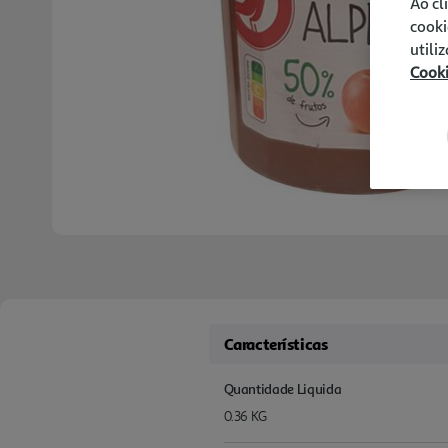
Ao cl
cooki
utili
Cook
Características
Quantidade Liquida
0.36 KG