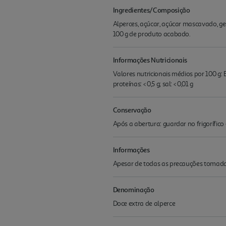
Ingredientes/Composição
Alperces, açúcar, açúcar mascavado, geli
100 g de produto acabado.
Informações Nutricionais
Valores nutricionais médios por 100 g: En
proteínas: < 0,5 g; sal: < 0,01 g
Conservação
Após a abertura: guardar no frigorífic
Informações
Apesar de todas as precauções tomadas
Denominação
Doce extra de alperce