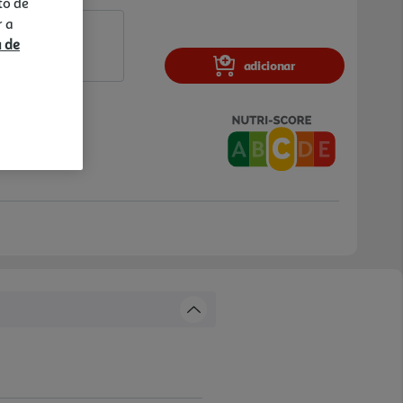
to de
r a
a de
adicionar