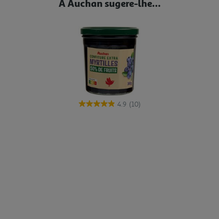
A Auchan sugere-lhe...
4.9
(10)