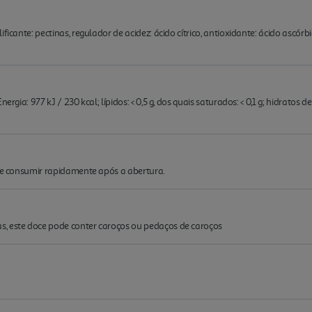
ficante: pectinas, regulador de acidez: ácido cítrico, antioxidante: ácido ascór
ergia: 977 kJ / 230 kcal; lípidos: < 0,5 g, dos quais saturados: < 0,1 g; hidratos d
o e consumir rapidamente após a abertura.
, este doce pode conter caroços ou pedaços de caroços