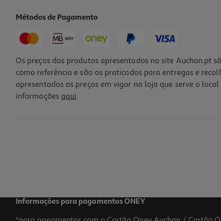
Métodos de Pagamento
Os preços dos produtos apresentados no site Auchan.pt sã
como referência e são os praticados para entregas e reco
apresentados os preços em vigor na loja que serve o local 
informações
aqui
.
Doce Auchan Extra 50% Frutos Framboesa 360g
5.53 €/Kg
1,99 €
Informações para pagamentos ONEY
*para pagamentos com o Cartão Oney Auchan / Cartão O