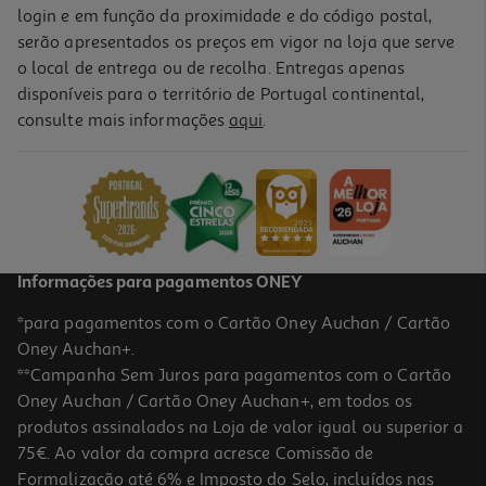
login e em função da proximidade e do código postal,
serão apresentados os preços em vigor na loja que serve
o local de entrega ou de recolha. Entregas apenas
disponíveis para o território de Portugal continental,
consulte mais informações
aqui
.
Informações para pagamentos ONEY
*para pagamentos com o Cartão Oney Auchan / Cartão
Oney Auchan+.
**Campanha Sem Juros para pagamentos com o Cartão
Oney Auchan / Cartão Oney Auchan+, em todos os
produtos assinalados na Loja de valor igual ou superior a
75€. Ao valor da compra acresce Comissão de
Formalização até 6% e Imposto do Selo, incluídos nas