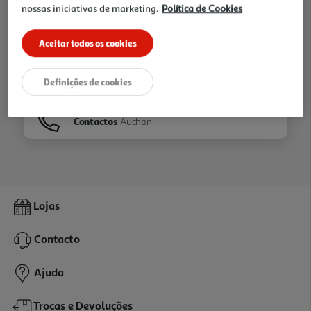
nossas iniciativas de marketing.
Política de Cookies
Ir para
Homepage
Aceitar todos os cookies
Veja os nossos
Folhetos
Definições de cookies
Contactos
Auchan
Lojas
Contacto
Ajuda
Trocas e Devoluções