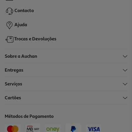
6.08 €/Kg
Contacto
2,19 €
Ajuda
Trocas e Devoluções
Sobre a Auchan
Entregas
Serviços
4.2
(12)
Cartões
Doce Extra 50% Frutos Auchan Morango 730 G
3.77 €/Kg
Métodos de Pagamento
2,75 €