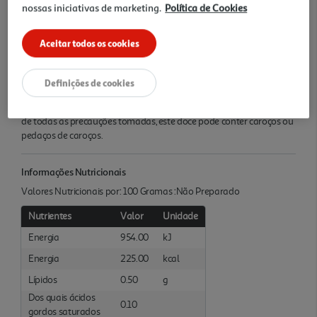
nossas iniciativas de marketing.
Política de Cookies
Quantidade Liquida
0.36 KG
Aceitar todos os cookies
Ingredientes/Composição
Definições de cookies
Pêssegos, açúcar, sumo de limões concentrado, gelificante: pectinas.
Preparado com 50g de frutos por 100g de produto acabado. Apesar
de todas as precauções tomadas, este doce pode conter caroços ou
pedaços de caroços.
Informações Nutricionais
Valores Nutricionais por: 100 Gramas :Não Preparado
Nutrientes
Valor
Unidade
Energia
954.00
kJ
Energia
225.00
kcal
Lípidos
0.50
g
Dos quais ácidos
0.10
gordos saturados