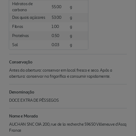
Hidratos de
55.00
g
carbono
Dos quais açúcares
53.00
g
Fibras
1.00
g
Proteínas
0.50
g
Sal
0.03
g
Conservação
Antes da abertura: conservar em local fresco e seco. Após a
abertura: conservar no frigorífico e consumir rapidamente.
Denominação
DOCE EXTRA DE PÊSSEGOS
Nome e Morada
AUCHAN SNC OIA 200, rue de la recherche 59650 Villeneuve d'Ascq
France