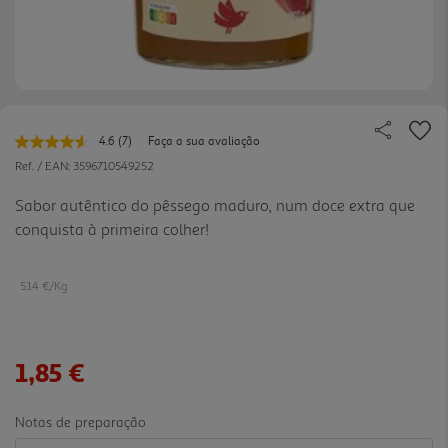
4.6
(7)
Faça a sua avaliação
Leu
7
Ref. / EAN:
3596710549252
avaliações.
Link
Sabor autêntico do pêssego maduro, num doce extra que
para
conquista à primeira colher!
a
mesma
página.
5.14 €/Kg
1,85 €
Notas de preparação