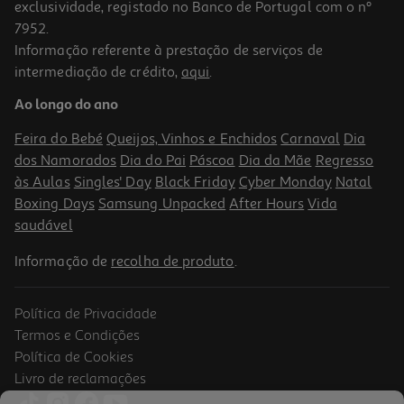
exclusividade, registado no Banco de Portugal com o nº
7952.
Informação referente à prestação de serviços de
intermediação de crédito,
aqui
.
Doce Extra 50% Frutos Auchan Ameixa 360 G
Ao longo do ano
6.53 €/Kg
Feira do Bebé
Queijos, Vinhos e Enchidos
Carnaval
Dia
2,35 €
dos Namorados
Dia do Pai
Páscoa
Dia da Mãe
Regresso
às Aulas
Singles' Day
Black Friday
Cyber Monday
Natal
Boxing Days
Samsung Unpacked
After Hours
Vida
saudável
Informação de
recolha de produto
.
Política de Privacidade
Termos e Condições
Política de Cookies
Livro de reclamações
4.8
(17)