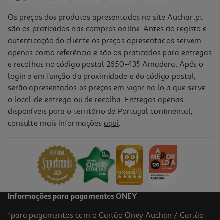
Os preços dos produtos apresentados no site Auchan.pt
são os praticados nas compras online. Antes do registo e
autenticação do cliente os preços apresentados servem
apenas como referência e são os praticados para entregas
e recolhas no código postal 2650-435 Amadora. Após o
login e em função da proximidade e do código postal,
serão apresentados os preços em vigor na loja que serve
o local de entrega ou de recolha. Entregas apenas
disponíveis para o território de Portugal continental,
4.7
(6)
consulte mais informações
aqui
.
Doce Auchan Extra 50% Frutos Framboesa 360g
5.53 €/Kg
1,99 €
Informações para pagamentos ONEY
*para pagamentos com o Cartão Oney Auchan / Cartão