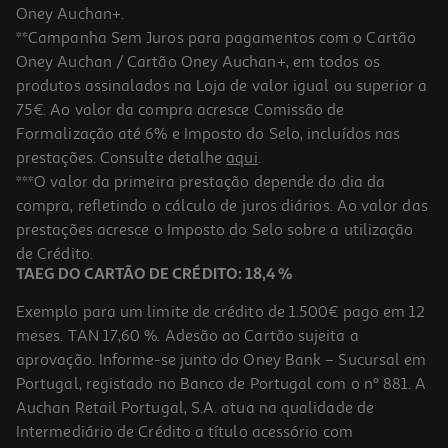
Oney Auchan+.
**Campanha Sem Juros para pagamentos com o Cartão
Oney Auchan / Cartão Oney Auchan+, em todos os
produtos assinalados na Loja de valor igual ou superior a
75€. Ao valor da compra acresce Comissão de
Formalização até 6% e Imposto do Selo, incluídos nas
prestações. Consulte detalhe
aqui
.
4.6
(5)
Doce Auchan Extra 50% Frutos Alperce 360g
***O valor da primeira prestação depende do dia da
compra, refletindo o cálculo de juros diários. Ao valor das
6.08 €/Kg
prestações acresce o Imposto do Selo sobre a utilização
2,19 €
de Crédito.
TAEG DO CARTÃO DE CRÉDITO: 18,4 %
Exemplo para um limite de crédito de 1.500€ pago em 12
meses. TAN 17,60 %. Adesão ao Cartão sujeita a
aprovação. Informe-se junto do Oney Bank – Sucursal em
Portugal, registado no Banco de Portugal com o nº 881. A
Auchan Retail Portugal, S.A. atua na qualidade de
Intermediário de Crédito a título acessório com