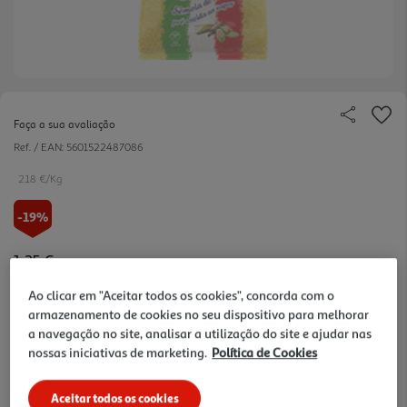
Faça a sua avaliação
Ref. / EAN:
5601522487086
2.18 €/Kg
-19%
Price reduced from
to
1,35 €
1,09 €
Ao clicar em "Aceitar todos os cookies", concorda com o
Promoção:
de 17/4/2026 a 1/1/2027
armazenamento de cookies no seu dispositivo para melhorar
a navegação no site, analisar a utilização do site e ajudar nas
Notas de preparação
nossas iniciativas de marketing.
Política de Cookies
Aceitar todos os cookies