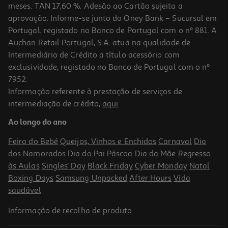
meses. TAN 17,60 %. Adesão ao Cartão sujeita a
aprovação. Informe-se junto do Oney Bank – Sucursal em
Portugal, registado no Banco de Portugal com o nº 881. A
Auchan Retail Portugal, S.A. atua na qualidade de
Intermediário de Crédito a título acessório com
exclusividade, registado no Banco de Portugal com o nº
7952.
Informação referente à prestação de serviços de
intermediação de crédito,
aqui
.
Ao longo do ano
Feira do Bebé
Queijos, Vinhos e Enchidos
Carnaval
Dia
dos Namorados
Dia do Pai
Páscoa
Dia da Mãe
Regresso
às Aulas
Singles' Day
Black Friday
Cyber Monday
Natal
Boxing Days
Samsung Unpacked
After Hours
Vida
saudável
Informação de
recolha de produto
.