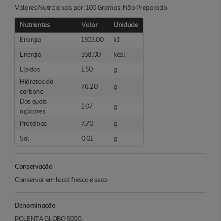
Valores Nutricionais por: 100 Gramas :Não Preparado
Nutrientes
Valor
Unidade
Energia
1503.00
kJ
Energia
358.00
kcal
Lípidos
1.50
g
Hidratos de
76.20
g
carbono
Dos quais
1.07
g
açúcares
Proteínas
7.70
g
Sal
0.01
g
Conservação
Conservar em local fresco e seco.
Denominação
POLENTA GLOBO 500G