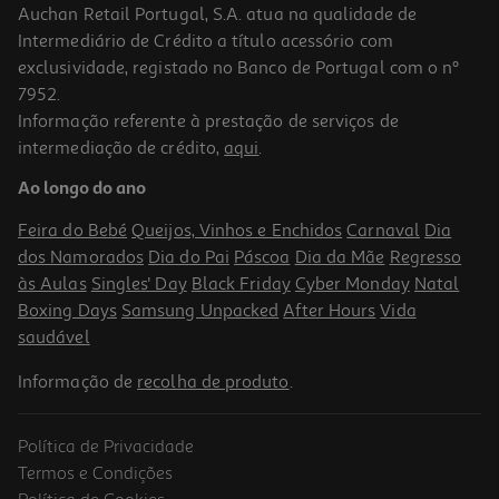
Auchan Retail Portugal, S.A. atua na qualidade de
Intermediário de Crédito a título acessório com
exclusividade, registado no Banco de Portugal com o nº
7952.
Informação referente à prestação de serviços de
intermediação de crédito,
aqui
.
Ao longo do ano
Feira do Bebé
Queijos, Vinhos e Enchidos
Carnaval
Dia
dos Namorados
Dia do Pai
Páscoa
Dia da Mãe
Regresso
às Aulas
Singles' Day
Black Friday
Cyber Monday
Natal
Boxing Days
Samsung Unpacked
After Hours
Vida
saudável
Informação de
recolha de produto
.
Política de Privacidade
Termos e Condições
Política de Cookies