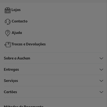
4.5
(2)
Farinha De Centeio Espiga 500g
Lojas
3.22 €/Kg
Contacto
1,61 €
Ajuda
Trocas e Devoluções
Sobre a Auchan
Entregas
Serviços
Cartões