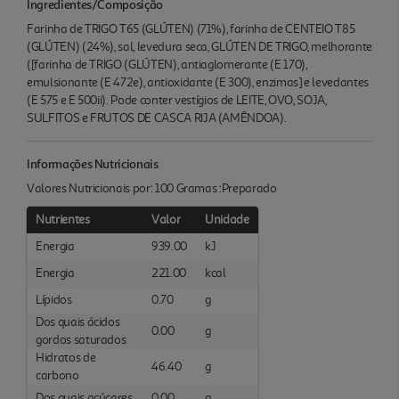
Ingredientes/Composição
Farinha de TRIGO T65 (GLÚTEN) (71%), farinha de CENTEIO T85
(GLÚTEN) (24%), sal, levedura seca, GLÚTEN DE TRIGO, melhorante
([farinha de TRIGO (GLÚTEN), antiaglomerante (E 170),
emulsionante (E 472e), antioxidante (E 300), enzimas] e levedantes
(E 575 e E 500ii). Pode conter vestígios de LEITE, OVO, SOJA,
SULFITOS e FRUTOS DE CASCA RIJA (AMÊNDOA).
Informações Nutricionais
Valores Nutricionais por: 100 Gramas :Preparado
Nutrientes
Valor
Unidade
Energia
939.00
kJ
Energia
221.00
kcal
Lípidos
0.70
g
Dos quais ácidos
0.00
g
gordos saturados
Hidratos de
46.40
g
carbono
Dos quais açúcares
0.00
g