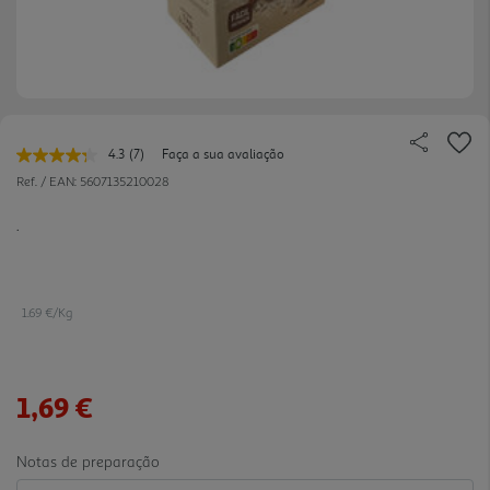
4.3
(7)
Faça a sua avaliação
Leu
7
Ref. / EAN:
5607135210028
avaliações.
Link
.
para
a
mesma
página.
1.69 €/Kg
1,69 €
Notas de preparação