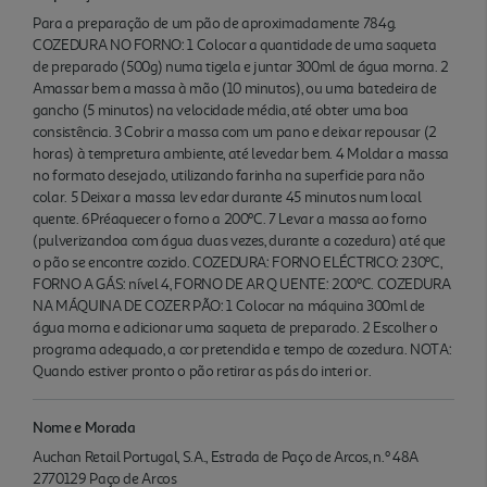
Para a preparação de um pão de aproximadamente 784g.
COZEDURA NO FORNO: 1 Colocar a quantidade de uma saqueta
de preparado (500g) numa tigela e juntar 300ml de água morna. 2
Amassar bem a massa à mão (10 minutos), ou uma batedeira de
gancho (5 minutos) na velocidade média, até obter uma boa
consistência. 3 Cobrir a massa com um pano e deixar repousar (2
horas) à tempretura ambiente, até levedar bem. 4 Moldar a massa
no formato desejado, utilizando farinha na superficie para não
colar. 5 Deixar a massa lev edar durante 45 minutos num local
quente. 6Préaquecer o forno a 200ºC. 7 Levar a massa ao forno
(pulverizandoa com água duas vezes, durante a cozedura) até que
o pão se encontre cozido. COZEDURA: FORNO ELÉCTRICO: 230ºC,
FORNO A GÁS: nível 4, FORNO DE AR Q UENTE: 200ºC. COZEDURA
NA MÁQUINA DE COZER PÃO: 1 Colocar na máquina 300ml de
água morna e adicionar uma saqueta de preparado. 2 Escolher o
programa adequado, a cor pretendida e tempo de cozedura. NOTA:
Quando estiver pronto o pão retirar as pás do interi or.
Nome e Morada
Auchan Retail Portugal, S.A., Estrada de Paço de Arcos, n.º 48A
2770129 Paço de Arcos