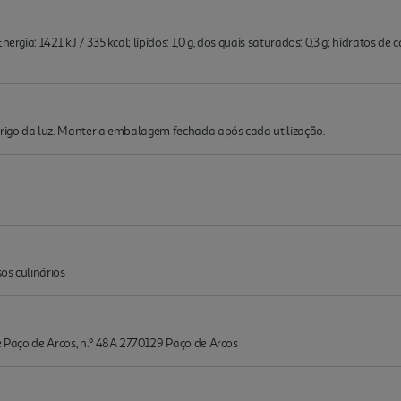
ergia: 1421 kJ / 335 kcal; lípidos: 1,0 g, dos quais saturados: 0,3 g; hidratos de c
brigo da luz. Manter a embalagem fechada após cada utilização.
os culinários
de Paço de Arcos, n.º 48A 2770129 Paço de Arcos