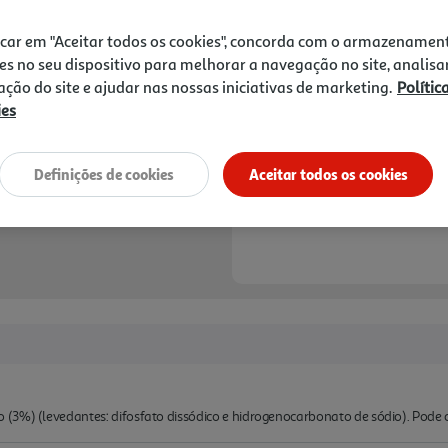
icar em "Aceitar todos os cookies", concorda com o armazenamen
es no seu dispositivo para melhorar a navegação no site, analisa
zação do site e ajudar nas nossas iniciativas de marketing.
Polític
ies
Definições de cookies
Aceitar todos os cookies
(3%) (levedantes: difosfato dissódico e hidrogenocarbonato de sódio). Pode c