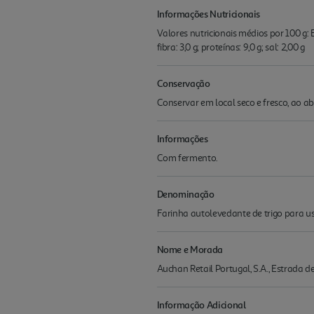
Informações Nutricionais
Valores nutricionais médios por 100 g: En
fibra: 3,0 g; proteínas: 9,0 g; sal: 2,00 g
Conservação
Conservar em local seco e fresco, ao a
Informações
Com fermento.
Denominação
Farinha autolevedante de trigo para us
Nome e Morada
Auchan Retail Portugal, S.A., Estrada 
Informação Adicional