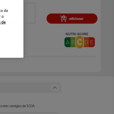
to de
r a
adicionar
a de
onter vestígios de SOJA.