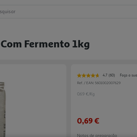
squisar
n Com Fermento 1kg
4.7
(60)
Faça a sua
Leu
60
Ref. / EAN:
5601002007629
avaliações.
Link
0.69 €/Kg
para
a
mesma
página.
0,69 €
Notas de preparação