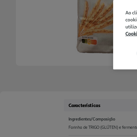
Ao cl
cooki
utili
Cook
Características
Ingredientes/Composição
Farinha de TRIGO (GLÚTEN) e fermento 