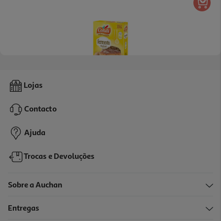
4.9
(11)
Fermento Condi De Padeiro 4x11g
Lojas
40.68 €/Kg
Contacto
1,79 €
Ajuda
Trocas e Devoluções
Sobre a Auchan
Entregas