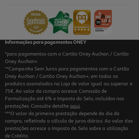
19.42 €/Kg
4,39 €
Informações para pagamentos ONEY
*para pagamentos com o Cartão Oney Auchan / Cartão
Oney Auchan+.
**Campanha Sem Juros para pagamentos com o Cartão
Oney Auchan / Cartão Oney Auchan+, em todos os
produtos assinalados na Loja de valor igual ou superior a
75€. Ao valor da compra acresce Comissão de
Formalização até 6% e Imposto do Selo, incluídos nas
prestações. Consulte detalhe
aqui
.
5.0
(3)
Fermento Royal 80g
***O valor da primeira prestação depende do dia da
compra, refletindo o cálculo de juros diários. Ao valor das
23.63 €/Kg
prestações acresce o Imposto do Selo sobre a utilização
1,89 €
de Crédito.