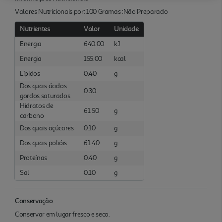
Valores Nutricionais por: 100 Gramas :Não Preparado
Nutrientes
Valor
Unidade
Energia
640.00
kJ
Energia
155.00
kcal
Lípidos
0.40
g
Dos quais ácidos
0.30
gordos saturados
Hidratos de
61.50
g
carbono
Dos quais açúcares
0.10
g
Dos quais polióis
61.40
g
Proteínas
0.40
g
Sal
0.10
g
Conservação
Conservar em lugar fresco e seco.