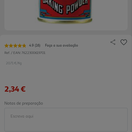
4.9
(16)
Faça a sua avaliação
Leu
16
Ref. / EAN:
7622300619701
avaliações.
Link
20.71 €/Kg
para
a
mesma
página.
2,34 €
Notas de preparação