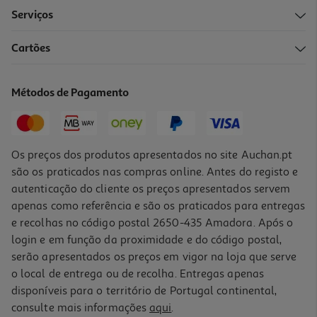
Serviços
4.9
(9)
Cartões
Fermento Fermipan 44g
45.23 €/Kg
Métodos de Pagamento
1,99 €
Os preços dos produtos apresentados no site Auchan.pt
são os praticados nas compras online. Antes do registo e
autenticação do cliente os preços apresentados servem
apenas como referência e são os praticados para entregas
e recolhas no código postal 2650-435 Amadora. Após o
login e em função da proximidade e do código postal,
serão apresentados os preços em vigor na loja que serve
o local de entrega ou de recolha. Entregas apenas
disponíveis para o território de Portugal continental,
4.8
(16)
consulte mais informações
aqui
.
Fermento Royal Lata 226g