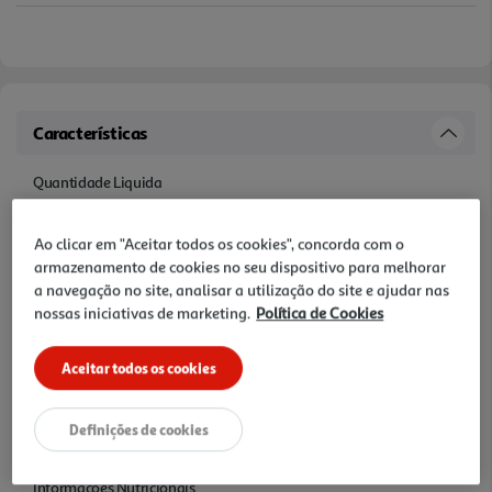
Características
Quantidade Liquida
0.113 KG
Ao clicar em "Aceitar todos os cookies", concorda com o
armazenamento de cookies no seu dispositivo para melhorar
Ingredientes/Composição
a navegação no site, analisar a utilização do site e ajudar nas
Ingredientes: edulcorantes (sorbitol, isomalte, maltitol, xarope de
nossas iniciativas de marketing.
Política de Cookies
maltitol, aspartame, sucralose, acessulfame K), goma base, agente
de volume (E170), aromas, espessante (E414), humidificante (E422),
corantes (E171, E161b, E141, E133), emulsionante (leci tina de
Aceitar todos os cookies
girassol), agente de revestimento (E903), antioxidante (E321). O seu
consumo excessivo pode ter efeitos laxativos. Contém uma fonte
Definições de cookies
de fenilalanina..
Informações Nutricionais