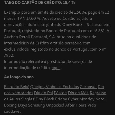
TAEG DO CARTÃO DE CRÉDITO: 18,4 %
Exemplo para um limite de crédito de 1.500€ pago em 12
meses. TAN 17,60 %. Adesão ao Cartão sujeita a
aprovação. Informe-se junto do Oney Bank – Sucursal em
Portugal, registado no Banco de Portugal com o nº 881. A
Auchan Retail Portugal, S.A. atua na qualidade de
Intermediário de Crédito a título acessório com
exclusividade, registado no Banco de Portugal com o nº
7952.
Informação referente à prestação de serviços de
5.0
(2)
intermediação de crédito,
aqui
.
Fermento Royal Padeiro 27.5g
Ao longo do ano
88.93 €/Kg
Feira do Bebé
Queijos, Vinhos e Enchidos
Carnaval
Dia
2,49 €
dos Namorados
Dia do Pai
Páscoa
Dia da Mãe
Regresso
às Aulas
Singles' Day
Black Friday
Cyber Monday
Natal
Boxing Days
Samsung Unpacked
After Hours
Vida
saudável