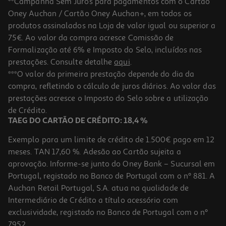
**Campanha Sem Juros para pagamentos com o Cartão
Oney Auchan / Cartão Oney Auchan+, em todos os
produtos assinalados na Loja de valor igual ou superior a
75€. Ao valor da compra acresce Comissão de
Formalização até 6% e Imposto do Selo, incluídos nas
prestações. Consulte detalhe
aqui
.
3.5
(2)
Fermento Schar Sem Glúten 2x10g
***O valor da primeira prestação depende do dia da
compra, refletindo o cálculo de juros diários. Ao valor das
64.5 €/Kg
prestações acresce o Imposto do Selo sobre a utilização
1,29 €
de Crédito.
TAEG DO CARTÃO DE CRÉDITO: 18,4 %
Exemplo para um limite de crédito de 1.500€ pago em 12
meses. TAN 17,60 %. Adesão ao Cartão sujeita a
aprovação. Informe-se junto do Oney Bank – Sucursal em
Portugal, registado no Banco de Portugal com o nº 881. A
Auchan Retail Portugal, S.A. atua na qualidade de
Intermediário de Crédito a título acessório com
exclusividade, registado no Banco de Portugal com o nº
7952.