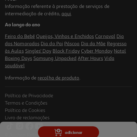
Informação referente à prestação de serviços de
intermediação de crédito,
aqui
.
Ao longo do ano
Feira do Bebé
Queijos, Vinhos e Enchidos
Carnaval
Dia
dos Namorados
Dia do Pai
Páscoa
Dia da Mãe
Regresso
às Aulas
Singles' Day
Black Friday
Cyber Monday
Natal
Boxing Days
Samsung Unpacked
After Hours
Vida
saudável
Informação de
recolha de produto
.
Política de Privacidade
Termos e Condições
Política de Cookies
Livro de reclamações
adicionar
© Auchan Retail Portugal