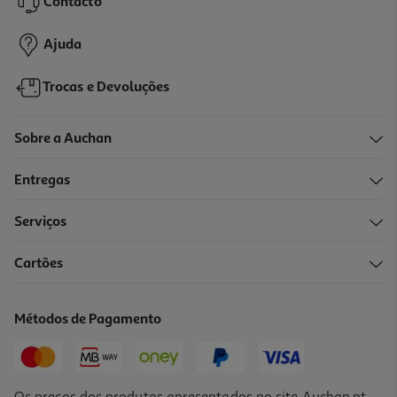
Contacto
2,34 €
Ajuda
Trocas e Devoluções
Sobre a Auchan
Entregas
Serviços
4.9
(11)
Cartões
Fermento Condi De Padeiro 4x11g
40.68 €/Kg
Métodos de Pagamento
1,79 €