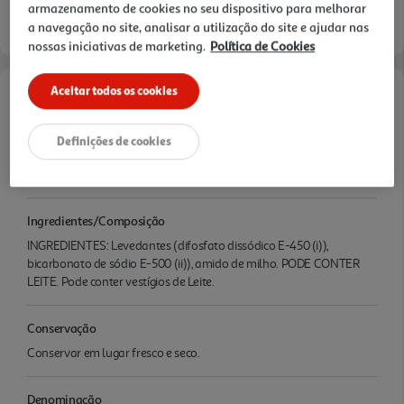
armazenamento de cookies no seu dispositivo para melhorar
a navegação no site, analisar a utilização do site e ajudar nas
nossas iniciativas de marketing.
Política de Cookies
Aceitar todos os cookies
Características
Definições de cookies
Quantidade Liquida
0.226 KG
Ingredientes/Composição
INGREDIENTES: Levedantes (difosfato dissódico E-450 (i)),
bicarbonato de sódio E-500 (ii)), amido de milho. PODE CONTER
LEITE. Pode conter vestígios de Leite.
Conservação
Conservar em lugar fresco e seco.
Denominação