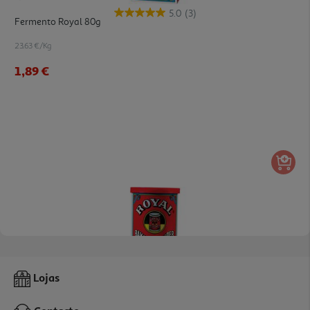
5.0
(3)
Fermento Royal 80g
23.63 €/Kg
1,89 €
4.9
(16)
Fermento E Leveduras Royal Lata 113g
Lojas
20.71 €/Kg