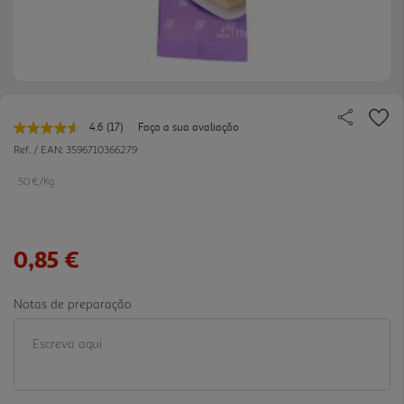
4.6
(17)
Faça a sua avaliação
Leu
17
Ref. / EAN:
3596710366279
avaliações.
Link
50 €/Kg
para
a
mesma
página.
0,85 €
Notas de preparação