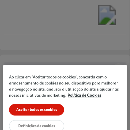
Características
Ao clicar em "Aceitar todos os cookies", concorda com o
Quantidade Liquida
armazenamento de cookies no seu dispositivo para melhorar
0.017 KG
a navegação no site, analisar a utilização do site e ajudar nas
nossas iniciativas de marketing.
Política de Cookies
Ingredientes/Composição
Aceitar todos os cookies
Gelatina de origem suína destinada ao consumo humano
Definições de cookies
Conservação