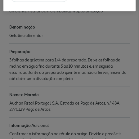
Conservar em local fresco e seco. Conservar à temperatura
ambiente. Fechar bem a embalagem após utilização
Denominação
Gelatina alimentar
Preparação
3 folhas de gelatina para 1/4 de preparado. Deixe as folhas de
molho em água fria durante 5 as 10 minutos e, em seguida,
escorraas. Junte ao preparado quente mas não a ferver, mexendo
até obter uma dissolução completa
Nome e Morada
Auchan Retail Portugal, S.A., Estrada de Paço de Arcos, n.º 48A
2770129 Paço de Arcos
Informação Adicional
Confirmar a informação no rótulo do artigo. Devido a possíveis