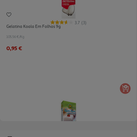
3.7
(3)
Gelatina Koala Em Folhas 9g
105.56 €/Kg
0,95 €