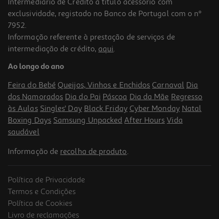
Intermediário de Crédito a título acessório com
exclusividade, registado no Banco de Portugal com o nº
7952.
Informação referente à prestação de serviços de
intermediação de crédito,
aqui
.
Ao longo do ano
Feira do Bebé
Queijos, Vinhos e Enchidos
Carnaval
Dia
dos Namorados
Dia do Pai
Páscoa
Dia da Mãe
Regresso
às Aulas
Singles' Day
Black Friday
Cyber Monday
Natal
Boxing Days
Samsung Unpacked
After Hours
Vida
saudável
Informação de
recolha de produto
.
Política de Privacidade
Termos e Condições
Política de Cookies
Livro de reclamações