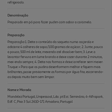
refrigerado.
Denominação
Preparado em pó para fazer pudim com sabor a caramelo.
Preparação
Preparação:1. Deite o conteúdo da saqueta numa caçarola e
adicione 4 colheres de sopa/100 gramas de açúcar; 2. Junte, pouco
a pouco, 500 ml de leite, mexendo até dissolver bem; 3. Leve a
levantar fervura em lume brando e deixe cozer durante 2 minutos,
mex endo sempre; 4. Deite nas formas e deixe arrefecer sem mexer.
Truque » Para que os pudins desenformem melhor e fiquem mais
brilhantes, passe previamente as formas por água fria, escorrendo-
as depois muito bem sem limpar.
Nome e Morada
Mondelez Portugal, Unipessoal, Lda. pt:Est. Seminário, 4-Alfrapark,
Edf. C, Piso 3 Sul 2610-171 Amadora, Portugal