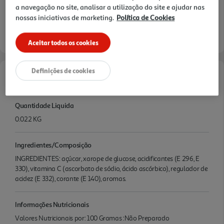
a navegação no site, analisar a utilização do site e ajudar nas
nossas iniciativas de marketing.
Política de Cookies
Aceitar todos os cookies
Definições de cookies
Características
Quantidade Liquida
0.022 KG
Ingredientes/Composição
INGREDIENTES: açúcar, xarope de glucose, acidificantes (E 296, E
330), vitamina C (ascorbato de sódio, ácido ascórbico), regulador de
acidez (E 332), corante (E 140), aromas.
Informações Nutricionais
Valores Nutricionais por: 100 Gramas :Não Preparado