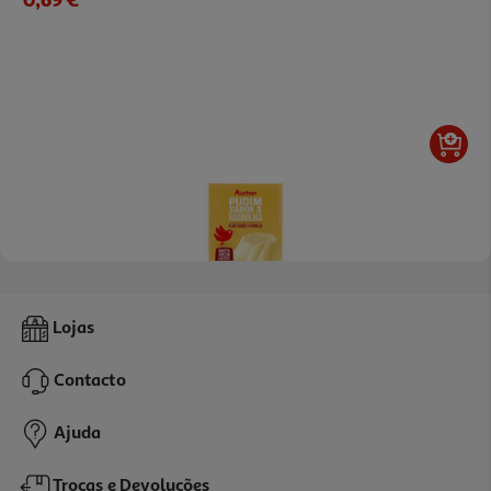
5.0
(2)
Pudim Auchan Sabor Baunilha 90g
Lojas
5.44 €/Kg
Contacto
0,49 €
Ajuda
Trocas e Devoluções