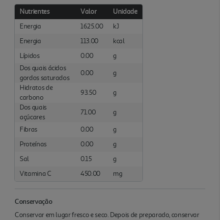
Nutrientes
Valor
Unidade
Energia
1625.00
kJ
Energia
113.00
kcal
Lípidos
0.00
g
Dos quais ácidos
0.00
g
gordos saturados
Hidratos de
93.50
g
carbono
Dos quais
71.00
g
açúcares
Fibras
0.00
g
Proteínas
0.00
g
Sal
0.15
g
Vitamina C
450.00
mg
Conservação
Conservar em lugar fresco e seco. Depois de preparado, conservar