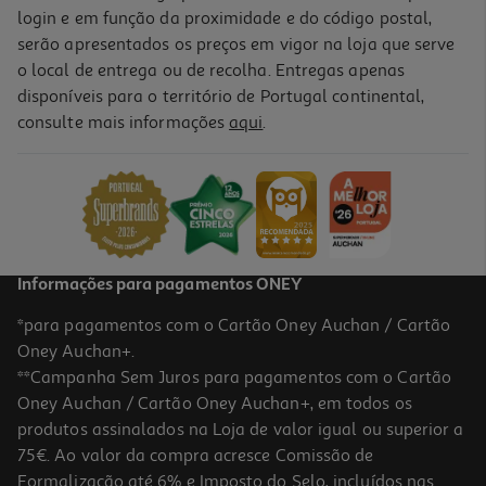
login e em função da proximidade e do código postal,
-25%
serão apresentados os preços em vigor na loja que serve
o local de entrega ou de recolha. Entregas apenas
disponíveis para o território de Portugal continental,
5.0
(8)
consulte mais informações
aqui
.
Pudim Boca Doce Baunilha 22g
26.82 €/Kg
Price reduced from
to
0,79 €
0,59 €
Promoção
Informações para pagamentos ONEY
*para pagamentos com o Cartão Oney Auchan / Cartão
Oney Auchan+.
**Campanha Sem Juros para pagamentos com o Cartão
Oney Auchan / Cartão Oney Auchan+, em todos os
-25%
produtos assinalados na Loja de valor igual ou superior a
75€. Ao valor da compra acresce Comissão de
Formalização até 6% e Imposto do Selo, incluídos nas