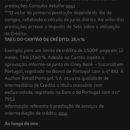
prestações. Consulte detalhe
aqui
.
4.8
(6)
Pudim Boca Doce Morango 22g
***O valor da primeira prestação depende do dia da
compra, refletindo o cálculo de juros diários. Ao valor das
26.82 €/Kg
Price reduced from
to
prestações acresce o Imposto do Selo sobre a utilização
0,79 €
0,59 €
de Crédito.
Promoção
TAEG DO CARTÃO DE CRÉDITO: 18,4 %
Exemplo para um limite de crédito de 1.500€ pago em 12
meses. TAN 17,60 %. Adesão ao Cartão sujeita a
aprovação. Informe-se junto do Oney Bank – Sucursal em
Portugal, registado no Banco de Portugal com o nº 881. A
Auchan Retail Portugal, S.A. atua na qualidade de
Intermediário de Crédito a título acessório com
-25%
exclusividade, registado no Banco de Portugal com o nº
7952.
Informação referente à prestação de serviços de
4.5
(6)
intermediação de crédito,
aqui
.
Pudim Boca Doce Chocolate 22g
Ao longo do ano
26.82 €/Kg