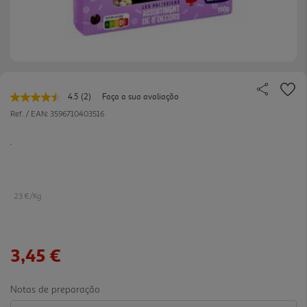
4.5
(2)
Faça a sua avaliação
Leu
2
Ref. / EAN:
3596710403516
avaliações.
Link
.
para
a
mesma
página.
23 €/Kg
3,45 €
Notas de preparação