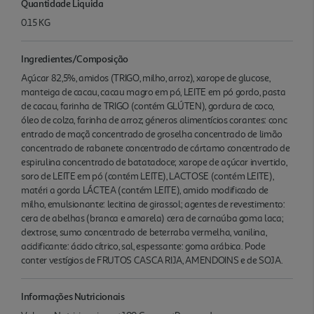
Quantidade Liquida
0.15 KG
Ingredientes/Composição
Açúcar 82,5%, amidos (TRIGO, milho, arroz), xarope de glucose,
manteiga de cacau, cacau magro em pó, LEITE em pó gordo, pasta
de cacau, farinha de TRIGO (contém GLÚTEN), gordura de coco,
óleo de colza, farinha de arroz; géneros alimentícios corantes: conc
entrado de maçã concentrado de groselha concentrado de limão
concentrado de rabanete concentrado de cártamo concentrado de
espirulina concentrado de batatadoce; xarope de açúcar invertido,
soro de LEITE em pó (contém LEITE), LACTOSE (contém LEITE),
matéri a gorda LÁCTEA (contém LEITE), amido modificado de
milho, emulsionante: lecitina de girassol; agentes de revestimento:
cera de abelhas (branca e amarela) cera de carnaúba goma laca;
dextrose, sumo concentrado de beterraba vermelha, vanilina,
acidificante: ácido cítrico, sal, espessante: goma arábica. Pode
conter vestígios de FRUTOS CASCA RIJA, AMENDOINS e de SOJA.
Informações Nutricionais