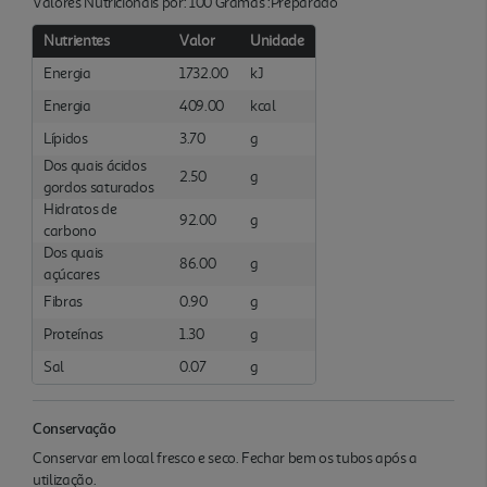
Valores Nutricionais por: 100 Gramas :Preparado
Nutrientes
Valor
Unidade
Energia
1732.00
kJ
Energia
409.00
kcal
Lípidos
3.70
g
Dos quais ácidos
2.50
g
gordos saturados
Hidratos de
92.00
g
carbono
Dos quais
86.00
g
açúcares
Fibras
0.90
g
Proteínas
1.30
g
Sal
0.07
g
Conservação
Conservar em local fresco e seco. Fechar bem os tubos após a
utilização.