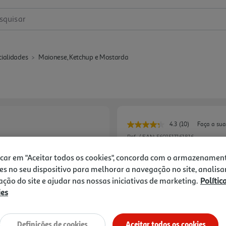
squisar
cialidades
Maionese, Ketchup e Mostarda
4.3
(10)
Faça a sua
Leu
10
Ref. / EAN:
5601517161816
avaliações.
Link
2.38 €/Lt
icar em "Aceitar todos os cookies", concorda com o armazenamen
para
a
es no seu dispositivo para melhorar a navegação no site, analisa
mesma
zação do site e ajudar nas nossas iniciativas de marketing.
Polític
página.
ies
1,19 €
Notas de preparação
Definições de cookies
Aceitar todos os cookies