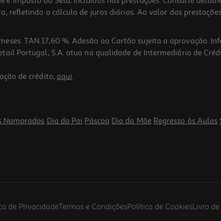
 e Imposto do Selo, incluídos nas prestações. Consulte detal
 refletindo o cálculo de juros diários. Ao valor das prestações
meses. TAN 17,60 %. Adesão ao Cartão sujeita a aprovação. In
ail Portugal, S.A. atua na qualidade de Intermediário de Crédi
ação de crédito,
aqui
.
s Namorados
Dia do Pai
Páscoa
Dia da Mãe
Regresso às Aulas
ica de Privacidade
Termos e Condições
Política de Cookies
Livro d