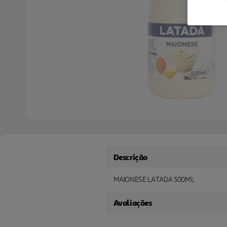
Descrição
MAIONESE LATADA 500ML
Avaliações