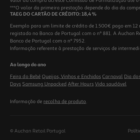
valor da compra acresce Comissão de Formalização até 6%
***O valor da primeira prestação depende do dia da compra,
TAEG DO CARTÃO DE CRÉDITO: 18,4 %
Exemplo para um limite de crédito de 1.500€ pago em 12 
registado no Banco de Portugal com o nº 881. A Auchan Ret
Banco de Portugal com o nº 7952.
Informação referente à prestação de serviços de intermedi
Ao longo do ano
Feira do Bebé
Queijos, Vinhos e Enchidos
Carnaval
Dia do
Days
Samsung Unpacked
After Hours
Vida saudável
Informação de
recolha de produto
.
© Auchan Retail Portugal
Polít