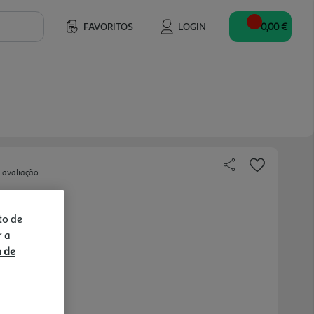
FAVORITOS
LOGIN
0,00 €
 avaliação
to de
r a
a de