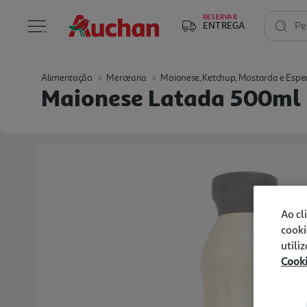
RESERVAR
ENTREGA
Pe
Alimentação
Mercearia
Maionese, Ketchup, Mostarda e Espe
Maionese Latada 500ml
Ao cl
cooki
utili
Cook