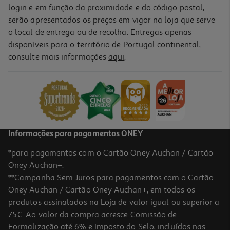
login e em função da proximidade e do código postal,
serão apresentados os preços em vigor na loja que serve
o local de entrega ou de recolha. Entregas apenas
disponíveis para o território de Portugal continental,
consulte mais informações
aqui
.
Informações para pagamentos ONEY
*para pagamentos com o Cartão Oney Auchan / Cartão
Oney Auchan+.
**Campanha Sem Juros para pagamentos com o Cartão
Oney Auchan / Cartão Oney Auchan+, em todos os
produtos assinalados na Loja de valor igual ou superior a
75€. Ao valor da compra acresce Comissão de
Formalização até 6% e Imposto do Selo, incluídos nas