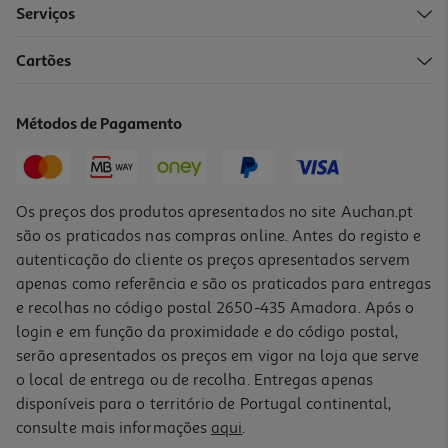
Serviços
4.6
(20)
Cartões
Maionese Heinz Vidro 480ml
6.85 €/Lt
Métodos de Pagamento
Price reduced from
to
5,09 €
3,29 €
Promoção
Os preços dos produtos apresentados no site Auchan.pt
são os praticados nas compras online. Antes do registo e
autenticação do cliente os preços apresentados servem
apenas como referência e são os praticados para entregas
e recolhas no código postal 2650-435 Amadora. Após o
login e em função da proximidade e do código postal,
serão apresentados os preços em vigor na loja que serve
o local de entrega ou de recolha. Entregas apenas
disponíveis para o território de Portugal continental,
4.7
(12)
consulte mais informações
aqui
.
Maionese Vianeza Com Flor De Sal 450ml