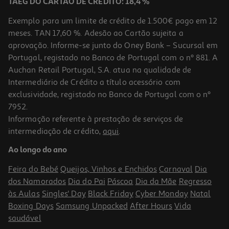
TAEG DO CARTÃO DE CRÉDITO: 18,4 %
Exemplo para um limite de crédito de 1.500€ pago em 12
meses. TAN 17,60 %. Adesão ao Cartão sujeita a
aprovação. Informe-se junto do Oney Bank – Sucursal em
Portugal, registado no Banco de Portugal com o nº 881. A
Auchan Retail Portugal, S.A. atua na qualidade de
Intermediário de Crédito a título acessório com
exclusividade, registado no Banco de Portugal com o nº
7952.
Informação referente à prestação de serviços de
intermediação de crédito,
aqui
.
Ao longo do ano
Feira do Bebé
Queijos, Vinhos e Enchidos
Carnaval
Dia
dos Namorados
Dia do Pai
Páscoa
Dia da Mãe
Regresso
às Aulas
Singles' Day
Black Friday
Cyber Monday
Natal
Boxing Days
Samsung Unpacked
After Hours
Vida
saudável