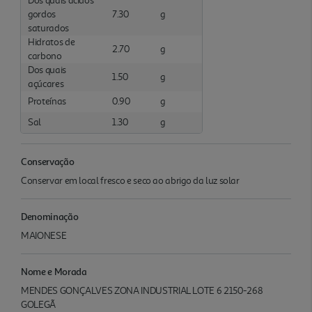
Dos quais ácidos
gordos
7.30
g
saturados
Hidratos de
2.70
g
carbono
Dos quais
1.50
g
açúcares
Proteínas
0.90
g
Sal
1.30
g
Conservação
Conservar em local fresco e seco ao abrigo da luz solar
Denominação
MAIONESE
Nome e Morada
MENDES GONÇALVES ZONA INDUSTRIAL LOTE 6 2150-268
GOLEGÃ