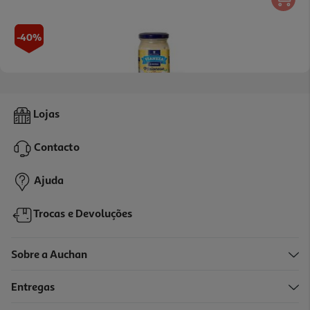
-40%
4.8
(8)
Maionese Vianeza 225ml
Lojas
5.96 €/Lt
Price reduced from
to
2,29 €
Contacto
1,37 €
Promoção
Ajuda
Trocas e Devoluções
Sobre a Auchan
Entregas
-35%