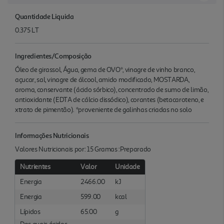
Quantidade Liquida
0.375 LT
Ingredientes/Composição
Óleo de girassol, Água, gema de OVO*, vinagre de vinho branco,
açucar, sal, vinagre de álcool, amido modificado, MOSTARDA,
aroma, conservante (ácido sórbico), concentrado de sumo de limão,
antioxidante (EDTA de cálcio dissódico), corantes (betacaroteno, e
xtrato de pimentão). *proveniente de galinhas criadas no solo
Informações Nutricionais
Valores Nutricionais por: 15 Gramas :Preparado
Nutrientes
Valor
Unidade
Energia
2466.00
kJ
Energia
599.00
kcal
Lípidos
65.00
g