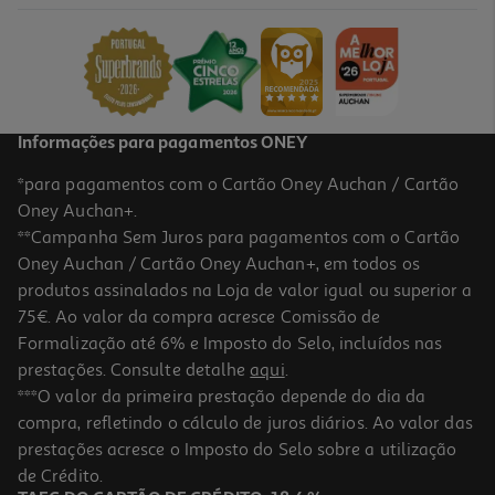
4.87 €/Lt
2,19 €
Informações para pagamentos ONEY
*para pagamentos com o Cartão Oney Auchan / Cartão
Oney Auchan+.
**Campanha Sem Juros para pagamentos com o Cartão
Oney Auchan / Cartão Oney Auchan+, em todos os
-35%
produtos assinalados na Loja de valor igual ou superior a
75€. Ao valor da compra acresce Comissão de
Formalização até 6% e Imposto do Selo, incluídos nas
prestações. Consulte detalhe
aqui
.
4.7
(16)
Maionese Hellmann's 208g
***O valor da primeira prestação depende do dia da
compra, refletindo o cálculo de juros diários. Ao valor das
10.53 €/Kg
Price reduced from
to
prestações acresce o Imposto do Selo sobre a utilização
3,39 €
2,19 €
de Crédito.
Promoção