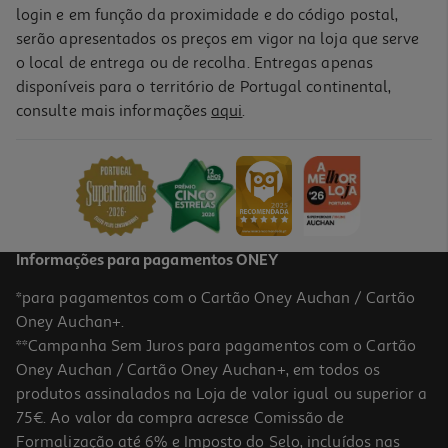
login e em função da proximidade e do código postal,
serão apresentados os preços em vigor na loja que serve
o local de entrega ou de recolha. Entregas apenas
disponíveis para o território de Portugal continental,
consulte mais informações
aqui
.
Informações para pagamentos ONEY
*para pagamentos com o Cartão Oney Auchan / Cartão
Oney Auchan+.
**Campanha Sem Juros para pagamentos com o Cartão
Oney Auchan / Cartão Oney Auchan+, em todos os
produtos assinalados na Loja de valor igual ou superior a
75€. Ao valor da compra acresce Comissão de
Formalização até 6% e Imposto do Selo, incluídos nas