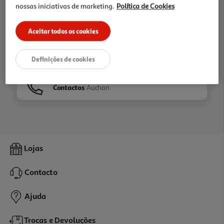
nossas iniciativas de marketing.
Política de Cookies
Ir para
Homepage
Aceitar todos os cookies
Veja os nossos
Folhetos
Definições de cookies
Contactos
Auchan
Lojas
Contacto
Ajuda
Trocas e Devoluções