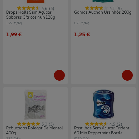
4.6
(5)
4.1
(9)
Drops Halls Sem Açúcar
Gomas Auchan Ursinhos 200g
Sabores Cítricos 4un 128g
15.55 €/Kg
6.25 €/Kg
1,99 €
1,25 €
5.0
(3)
4.5
(2)
Rebuçados Polegar De Mentol
Pastilhas Sem Acucar Trident
400g
60 Min Peppermint Bottle
68.2g
3.72 €/Kg
51.32 €/Kg