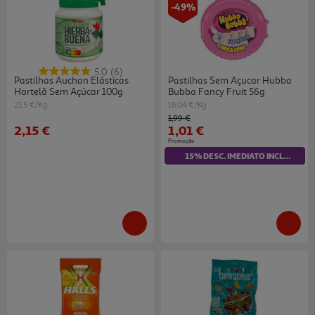
-49%
5.0
(6)
Pastilhas Auchan Elásticas
Pastilhas Sem Açucar Hubba
Hortelã Sem Açúcar 100g
Bubba Fancy Fruit 56g
21.5 €/Kg
18.04 €/Kg
Price reduced from
to
1,99 €
2,15 €
1,01 €
Promoção
15% DESC. IMEDIATO INCLUÍDO