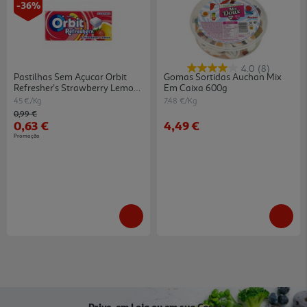
-36%
4.0
(8)
Pastilhas Sem Açucar Orbit
Gomas Sortidas Auchan Mix
Refresher's Strawberry Lemon
Em Caixa 600g
14g
45 €/Kg
7.48 €/Kg
Price reduced from
to
0,99 €
0,63 €
4,49 €
Promoção
Drive, em Loja ou em sua Casa