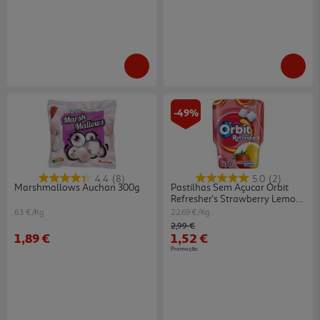
-49%
4.4
(8)
5.0
(2)
Marshmallows Auchan 300g
Pastilhas Sem Açucar Orbit
Refresher's Strawberry Lemon
67g
6.3 €/Kg
22.69 €/Kg
Price reduced from
to
2,99 €
1,89 €
1,52 €
Promoção