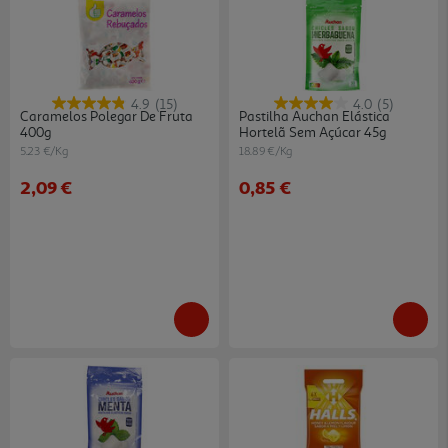
4.9
(15)
4.0
(5)
Caramelos Polegar De Fruta
Pastilha Auchan Elástica
400g
Hortelã Sem Açúcar 45g
5.23 €/Kg
18.89 €/Kg
2,09 €
0,85 €