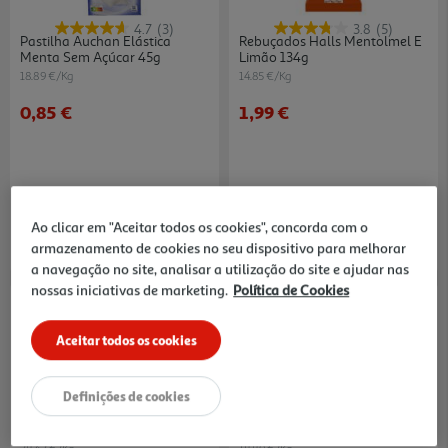
4.7
(3)
3.8
(5)
Pastilha Auchan Elástica
Rebuçados Halls Mentolmel E
Menta Sem Açúcar 45g
Limão 134g
18.89 €/Kg
14.85 €/Kg
0,85 €
1,99 €
Ao clicar em "Aceitar todos os cookies", concorda com o
armazenamento de cookies no seu dispositivo para melhorar
a navegação no site, analisar a utilização do site e ajudar nas
nossas iniciativas de marketing.
Política de Cookies
Aceitar todos os cookies
Definições de cookies
4.5
(4)
3.7
(3)
Pastilhas Trident Elásticas
Pastilha Auchan Elástica
Bottle Spearmint 82.6g
Morango Sem Açúcar 45g