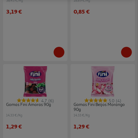
38.43 €/Kg
18.89 €/Kg
3,19 €
0,85 €
4.7
(6)
5.0
(4)
Gomas Fini Amoras 90g
Gomas Fini Beijos Morango
90g
14.33 €/Kg
14.33 €/Kg
1,29 €
1,29 €