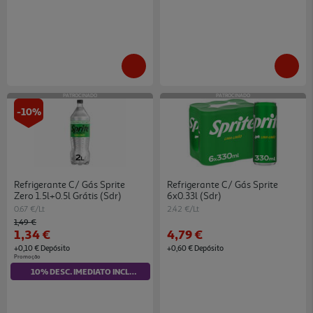
PATROCINADO
PATROCINADO
-10%
Refrigerante C/ Gás Sprite
Refrigerante C/ Gás Sprite
Zero 1.5l+0.5l Grátis (sdr)
6x0.33l (sdr)
0.67 €/Lt
2.42 €/Lt
Price reduced from
to
1,49 €
1,34 €
4,79 €
+0,10 € Depósito
+0,60 € Depósito
Promoção
10% DESC. IMEDIATO INCLUÍDO