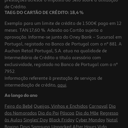
prestações acresce o Imposto do Selo sobre a utilização
de Crédito.
TAEG DO CARTÃO DE CRÉDITO: 18,4 %
Exemplo para um limite de crédito de 1.500€ pago em 12
meses. TAN 17,60 %. Adesão ao Cartão sujeita a
aprovação. Informe-se junto do Oney Bank – Sucursal em
Portugal, registado no Banco de Portugal com o nº 881. A
Auchan Retail Portugal, S.A. atua na qualidade de
Intermediário de Crédito a título acessório com
exclusividade, registado no Banco de Portugal com o nº
7952.
Informação referente à prestação de serviços de
intermediação de crédito,
aqui
.
Ao longo do ano
Feira do Bebé
Queijos, Vinhos e Enchidos
Carnaval
Dia
dos Namorados
Dia do Pai
Páscoa
Dia da Mãe
Regresso
às Aulas
Singles' Day
Black Friday
Cyber Monday
Natal
Boxing Days
Samsung Unpacked
After Hours
Vida