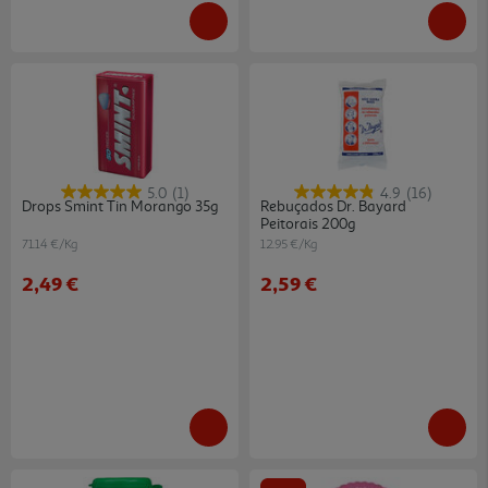
5.0
(1)
4.9
(16)
Drops Smint Tin Morango 35g
Rebuçados Dr. Bayard
Peitorais 200g
71.14 €/Kg
12.95 €/Kg
2,49 €
2,59 €