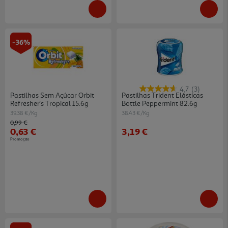
-36%
4.7
(3)
Pastilhas Sem Açúcar Orbit
Pastilhas Trident Elásticas
Refresher's Tropical 15.6g
Bottle Peppermint 82.6g
39.38 €/Kg
38.43 €/Kg
Price reduced from
to
0,99 €
0,63 €
3,19 €
Promoção