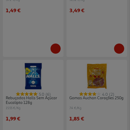
1,49 €
3,49 €
5.0
(6)
4.0
(2)
Rebuçados Halls Sem Açúcar
Gomas Auchan Corações 250g
Eucalipto 128g
15.55 €/Kg
7.4 €/Kg
1,99 €
1,85 €