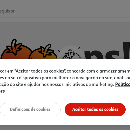
squisar
icar em "Aceitar todos os cookies", concorda com o armazenamen
es no seu dispositivo para melhorar a navegação no site, analisa
zação do site e ajudar nas nossas iniciativas de marketing.
Polític
ies
Não temos o que procura.
Vamos tentar de novo?
Definições de cookies
Aceitar todos os cookies