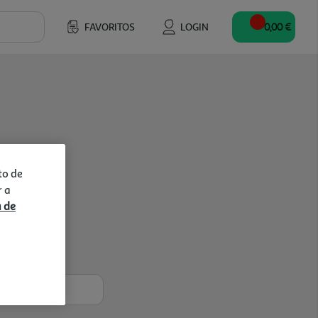
FAVORITOS
LOGIN
0,00 €
to de
r a
a de