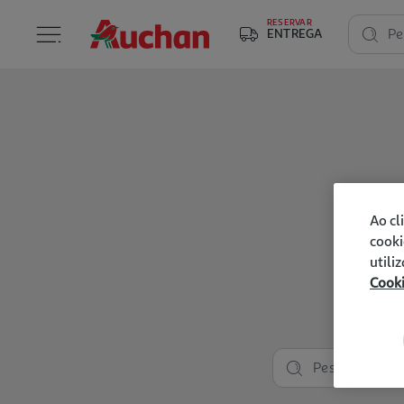
RESERVAR
ENTREGA
Pe
Ao cl
cooki
utili
Cook