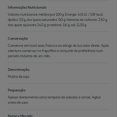
Informações Nutricionais
Valores nutricionais médios por 100 g: Energia: 431 kJ / 109 kcal;
lípidos: 0,3 g, dos quais saturados: 0,0 g; hidratos de carbono: 23,0 g,
dos quais açúcares: 14,0 g; proteínas: 3,6 g; sal: 11,50 g
Conservação
Conservar em local seco, fresco e ao abrigo da luz solar direta. Após
abertura conservar no frigorífico e consumir de preferência num
período máximo de um mês.
Denominação
Molho de soja
Preparação
Aplicar diretamente como tempero de saladas e carnes. Agitar
antes de usar.
Nome e Morada