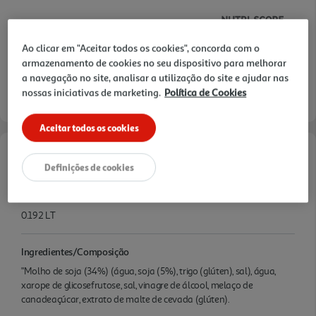
Ao clicar em "Aceitar todos os cookies", concorda com o
armazenamento de cookies no seu dispositivo para melhorar
a navegação no site, analisar a utilização do site e ajudar nas
nossas iniciativas de marketing.
Política de Cookies
Aceitar todos os cookies
Características
Definições de cookies
Quantidade Liquida
0.192 LT
Ingredientes/Composição
"Molho de soja (34%) (água, soja (5%), trigo (glúten), sal), água,
xarope de glicosefrutose, sal, vinagre de álcool, melaço de
canadeaçúcar, extrato de malte de cevada (glúten).