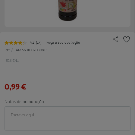
4.2
(17)
Faça a sua avaliação
Leu
17
Ref. / EAN:
5601002080813
avaliações.
Link
5.16 €/Lt
para
a
mesma
página.
0,99 €
Notas de preparação