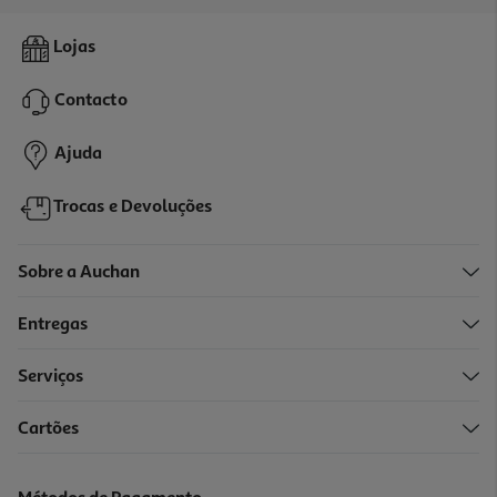
4.5
(6)
Molho Cem Porcento De Soja 200ml
Lojas
9.45 €/Lt
Contacto
1,89 €
Ajuda
Trocas e Devoluções
Sobre a Auchan
Entregas
Serviços
4.3
(3)
Cartões
Molho Soja Paladin 200ml
8.95 €/Lt