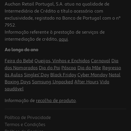
Auchan Retail Portugal, S.A. atua na qualidade de
Intermediário de Crédito a título acessório com
exclusividade, registado no Banco de Portugal com o nº
7952.
Informação referente à prestação de serviços de
intermediação de crédito,
aqui
.
Ao longo do ano
Feira do Bebé
Queijos, Vinhos e Enchidos
Carnaval
Dia
dos Namorados
Dia do Pai
Páscoa
Dia da Mãe
Regresso
às Aulas
Singles' Day
Black Friday
Cyber Monday
Natal
Boxing Days
Samsung Unpacked
After Hours
Vida
saudável
Informação de
recolha de produto
.
Política de Privacidade
Termos e Condições