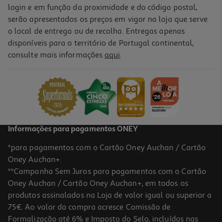
login e em função da proximidade e do código postal,
serão apresentados os preços em vigor na loja que serve
o local de entrega ou de recolha. Entregas apenas
disponíveis para o território de Portugal continental,
consulte mais informações
aqui
.
Informações para pagamentos ONEY
*para pagamentos com o Cartão Oney Auchan / Cartão
Oney Auchan+.
**Campanha Sem Juros para pagamentos com o Cartão
Oney Auchan / Cartão Oney Auchan+, em todos os
produtos assinalados na Loja de valor igual ou superior a
75€. Ao valor da compra acresce Comissão de
Formalização até 6% e Imposto do Selo, incluídos nas