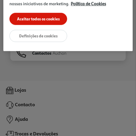
nossas iniciativas de marketing.
Política de Cookies
Ir para
Homepage
Aceitar todos os cookies
Veja os nossos
Folhetos
Definições de cookies
Contactos
Auchan
Lojas
Contacto
Ajuda
Trocas e Devoluções